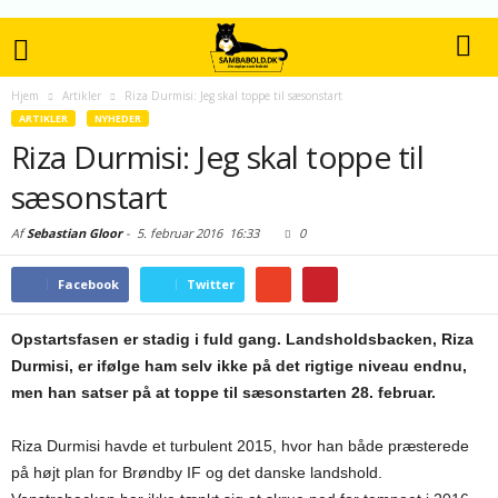
Hjem
Artikler
Riza Durmisi: Jeg skal toppe til sæsonstart
ARTIKLER
NYHEDER
Riza Durmisi: Jeg skal toppe til
sæsonstart
Af
Sebastian Gloor
-
5. februar 2016
16:33
0
Facebook
Twitter
Opstartsfasen er stadig i fuld gang. Landsholdsbacken, Riza
Durmisi, er ifølge ham selv ikke på det rigtige niveau endnu,
men han satser på at toppe til sæsonstarten 28. februar.
Riza Durmisi havde et turbulent 2015, hvor han både præsterede
på højt plan for Brøndby IF og det danske landshold.