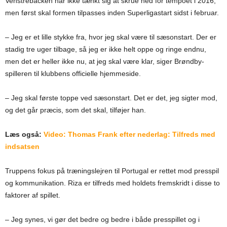
Venstrebacken har ikke tænkt sig at skrue ned for tempoet i 2016,
men først skal formen tilpasses inden Superligastart sidst i februar.
– Jeg er et lille stykke fra, hvor jeg skal være til sæsonstart. Der er
stadig tre uger tilbage, så jeg er ikke helt oppe og ringe endnu,
men det er heller ikke nu, at jeg skal være klar, siger Brøndby-
spilleren til klubbens officielle hjemmeside.
– Jeg skal første toppe ved sæsonstart. Det er det, jeg sigter mod,
og det går præcis, som det skal, tilføjer han.
Læs også:
Video: Thomas Frank efter nederlag: Tilfreds med
indsatsen
Truppens fokus på træningslejren til Portugal er rettet mod presspil
og kommunikation. Riza er tilfreds med holdets fremskridt i disse to
faktorer af spillet.
– Jeg synes, vi gør det bedre og bedre i både presspillet og i