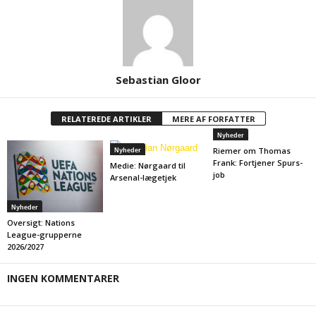
Sebastian Gloor
RELATEREDE ARTIKLER
MERE AF FORFATTER
Nyheder
Riemer om Thomas
Nyheder
Frank: Fortjener Spurs-
Medie: Nørgaard til
job
Arsenal-lægetjek
Nyheder
Oversigt: Nations
League-grupperne
2026/2027
INGEN KOMMENTARER