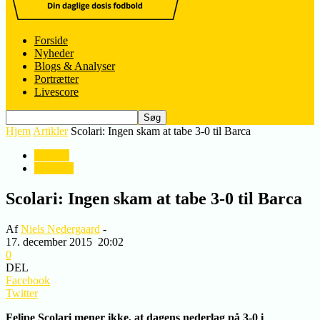
Forside
Nyheder
Blogs & Analyser
Portrætter
Livescore
Hjem
Artikler
Scolari: Ingen skam at tabe 3-0 til Barca
Artikler
Nyheder
Scolari: Ingen skam at tabe 3-0 til Barca
Af
Niels Nedergaard
-
17. december 2015
20:02
0
DEL
Facebook
Twitter
Felipe Scolari mener ikke, at dagens nederlag på 3-0 i