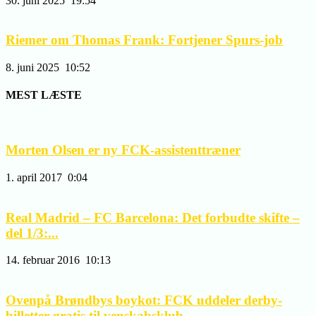
30. juni 2025
19:54
Riemer om Thomas Frank: Fortjener Spurs-job
8. juni 2025
10:52
MEST LÆSTE
Morten Olsen er ny FCK-assistenttræner
1. april 2017
0:04
Real Madrid – FC Barcelona: Det forbudte skifte –
del 1/3:...
14. februar 2016
10:13
Ovenpå Brøndbys boykot: FCK uddeler derby-
billetter gratis til venskabsklub