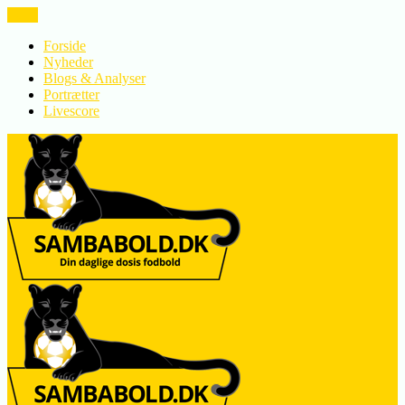
LUK
Forside
Nyheder
Blogs & Analyser
Portrætter
Livescore