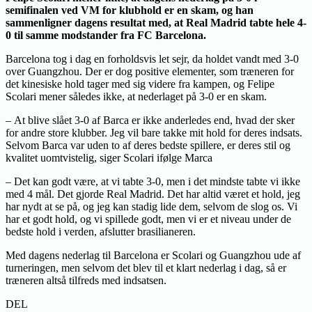
semifinalen ved VM for klubhold er en skam, og han
sammenligner dagens resultat med, at Real Madrid tabte hele 4-
0 til samme modstander fra FC Barcelona.
Barcelona tog i dag en forholdsvis let sejr, da holdet vandt med 3-0
over Guangzhou. Der er dog positive elementer, som træneren for
det kinesiske hold tager med sig videre fra kampen, og Felipe
Scolari mener således ikke, at nederlaget på 3-0 er en skam.
– At blive slået 3-0 af Barca er ikke anderledes end, hvad der sker
for andre store klubber. Jeg vil bare takke mit hold for deres indsats.
Selvom Barca var uden to af deres bedste spillere, er deres stil og
kvalitet uomtvistelig, siger Scolari ifølge Marca
– Det kan godt være, at vi tabte 3-0, men i det mindste tabte vi ikke
med 4 mål. Det gjorde Real Madrid. Det har altid været et hold, jeg
har nydt at se på, og jeg kan stadig lide dem, selvom de slog os. Vi
har et godt hold, og vi spillede godt, men vi er et niveau under de
bedste hold i verden, afslutter brasilianeren.
Med dagens nederlag til Barcelona er Scolari og Guangzhou ude af
turneringen, men selvom det blev til et klart nederlag i dag, så er
træneren altså tilfreds med indsatsen.
DEL