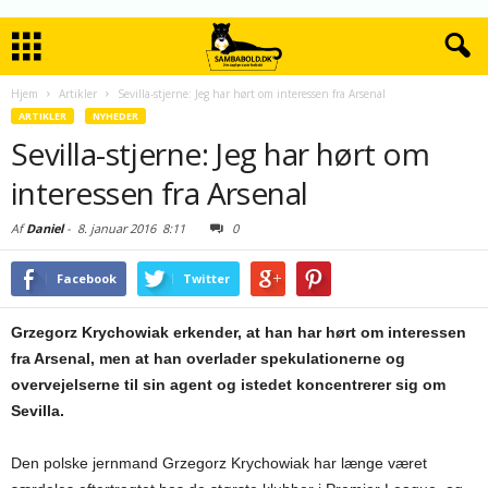
Hjem
Artikler
Sevilla-stjerne: Jeg har hørt om interessen fra Arsenal
ARTIKLER
NYHEDER
Sevilla-stjerne: Jeg har hørt om
interessen fra Arsenal
Af
Daniel
-
8. januar 2016
8:11
0
Facebook
Twitter
Grzegorz Krychowiak erkender, at han har hørt om interessen
fra Arsenal, men at han overlader spekulationerne og
overvejelserne til sin agent og istedet koncentrerer sig om
Sevilla.
Den polske jernmand Grzegorz Krychowiak har længe været