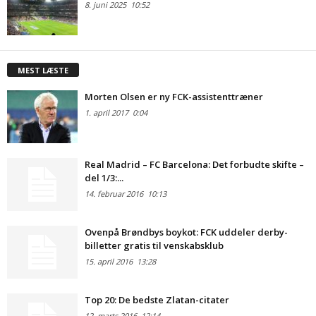
8. juni 2025
10:52
MEST LÆSTE
Morten Olsen er ny FCK-assistenttræner
1. april 2017
0:04
Real Madrid – FC Barcelona: Det forbudte skifte –
del 1/3:...
14. februar 2016
10:13
Ovenpå Brøndbys boykot: FCK uddeler derby-
billetter gratis til venskabsklub
15. april 2016
13:28
Top 20: De bedste Zlatan-citater
12. marts 2016
12:14