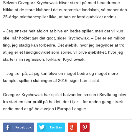
Selvom Grzegorz Krychowiak bliver stirret på med beundrende
blikke af de store klubber i de europæiske landskab, så mener den
25-årige midtbanespiller ikke, at han er færdigudviklet endnu.
– Jeg ønsker helt afgjort at blive en bedre spiller, men det vil kun
ske, når holdet gør det godt, siger Krychowiak. – Der er en million
ting, jeg stadig kan forbedre. Det øjeblik, hvor jeg begynder at tro,
at jeg er et færdigudviklet som spiller, vil blive øjeblikket, hvor jeg
starter min regression, forklarer Krychowiak.
– Jeg tror på, at jeg kan blive en meget bedre og meget mere
komplet spiller i slutningen af 2016, siger han til slut.
Grzegorz Krychowiak har spillet halvanden sæson i Sevilla og blev
fra start en stor profil på holdet, der i fjor – for anden gang i træk –
endte med at gå hele vejen i Europa League.
Facebook
Twitter