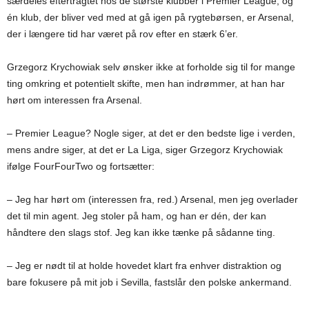
særdeles eftertragtet hos de største klubber i Premier League, og
én klub, der bliver ved med at gå igen på rygtebørsen, er Arsenal,
der i længere tid har været på rov efter en stærk 6’er.
Grzegorz Krychowiak selv ønsker ikke at forholde sig til for mange
ting omkring et potentielt skifte, men han indrømmer, at han har
hørt om interessen fra Arsenal.
– Premier League? Nogle siger, at det er den bedste lige i verden,
mens andre siger, at det er La Liga, siger Grzegorz Krychowiak
ifølge FourFourTwo og fortsætter:
– Jeg har hørt om (interessen fra, red.) Arsenal, men jeg overlader
det til min agent. Jeg stoler på ham, og han er dén, der kan
håndtere den slags stof. Jeg kan ikke tænke på sådanne ting.
– Jeg er nødt til at holde hovedet klart fra enhver distraktion og
bare fokusere på mit job i Sevilla, fastslår den polske ankermand.