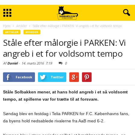
Hjem
Artikler
Ståle efter målorgie i PARKEN: Vi angreb i et for voldsomt tempo
ARTIKLER
NYHEDER
Ståle efter målorgie i PARKEN: Vi
angreb i et for voldsomt tempo
Af
Daniel
-
14. marts 2016
7:19
0
Facebook
Twitter
Ståle Solbakken mener, at hans hold angreb i et så voldsomt
tempo, at spillerne var for trætte til at forsvare.
Søndag blev en festdag i Telia PARKEN for F.C. Københavns fans,
da byens hold nedsablede rivalerne fra AaB med 6-2.