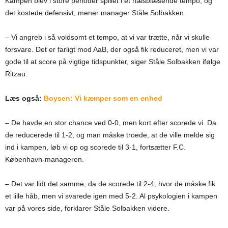
Kampen blev i store perioder spillet i et hæsblæsende tempo, og
det kostede defensivt, mener manager Ståle Solbakken.
– Vi angreb i så voldsomt et tempo, at vi var trætte, når vi skulle
forsvare. Det er farligt mod AaB, der også fik reduceret, men vi var
gode til at score på vigtige tidspunkter, siger Ståle Solbakken ifølge
Ritzau.
Læs også:
Boysen: Vi kæmper som en enhed
– De havde en stor chance ved 0-0, men kort efter scorede vi. Da
de reducerede til 1-2, og man måske troede, at de ville melde sig
ind i kampen, løb vi op og scorede til 3-1, fortsætter F.C.
København-manageren.
– Det var lidt det samme, da de scorede til 2-4, hvor de måske fik
et lille håb, men vi svarede igen med 5-2. Al psykologien i kampen
var på vores side, forklarer Ståle Solbakken videre.