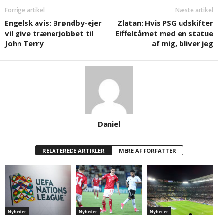
Forrige artikel
Næste artikel
Engelsk avis: Brøndby-ejer
Zlatan: Hvis PSG udskifter
vil give trænerjobbet til
Eiffeltårnet med en statue
John Terry
af mig, bliver jeg
Daniel
RELATEREDE ARTIKLER
MERE AF FORFATTER
Nyheder
Nyheder
Nyheder