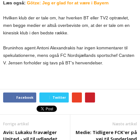
Læs også:
Götze: Jeg er glad for at være i Bayern
Hvilken klub der er tale om, har hverken BT eller TV2 optrævlet,
men begge medier er altså overbeviste om, at der er tale om en
kinesisk klub i den bedste række.
Bruninhos agent Antoni Alexandrakis har ingen kommentarer til
spekulationerne, mens også FC Nordsjællands sportschef Carsten
V. Jensen forholder sig tavs på BT’s henvendelser.
Facebook
Twitter
Forrige artikel
Næste artikel
Avis: Lukaku fravælger
Medie: Tidligere FCK'er på
United - vil til udlandet
vej til Sunderland