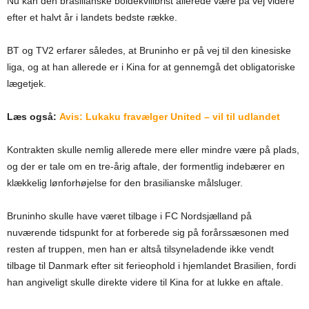
Nu kan den brasilianske boldekvilibrist allerede være på vej videre
efter et halvt år i landets bedste række.
BT og TV2 erfarer således, at Bruninho er på vej til den kinesiske
liga, og at han allerede er i Kina for at gennemgå det obligatoriske
lægetjek.
Læs også:
Avis: Lukaku fravælger United – vil til udlandet
Kontrakten skulle nemlig allerede mere eller mindre være på plads,
og der er tale om en tre-årig aftale, der formentlig indebærer en
klækkelig lønforhøjelse for den brasilianske målsluger.
Bruninho skulle have været tilbage i FC Nordsjælland på
nuværende tidspunkt for at forberede sig på forårssæsonen med
resten af truppen, men han er altså tilsyneladende ikke vendt
tilbage til Danmark efter sit ferieophold i hjemlandet Brasilien, fordi
han angiveligt skulle direkte videre til Kina for at lukke en aftale.