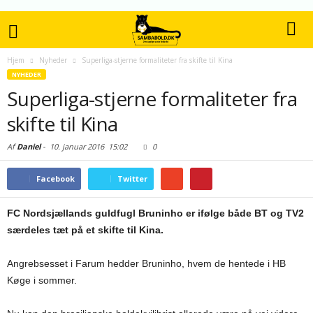
Hjem
Nyheder
Superliga-stjerne formaliteter fra skifte til Kina
NYHEDER
Superliga-stjerne formaliteter fra
skifte til Kina
Af
Daniel
-
10. januar 2016
15:02
0
Facebook
Twitter
FC Nordsjællands guldfugl Bruninho er ifølge både BT og TV2
særdeles tæt på et skifte til Kina.
Angrebsesset i Farum hedder Bruninho, hvem de hentede i HB
Køge i sommer.