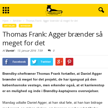
Hjem
Artikler
Thomas Frank: Agger brænder så meget for det
ARTIKLER
NYHEDER
Thomas Frank: Agger brænder så
meget for det
Af
Daniel
-
13. januar 2016
7:59
0
Facebook
Twitter
Brøndby-cheftræner Thomas Frank fortæller, at Daniel Agger
brænder så meget for det projekt, de har igangsat på den
københavnske vestegn, men erkender også, at et karrierestop
er en mulighed og inde i Brøndby-kaptajnens overvejelser.
Mandag udtalte Daniel Agger, at han skal føle, at han kan bidrage