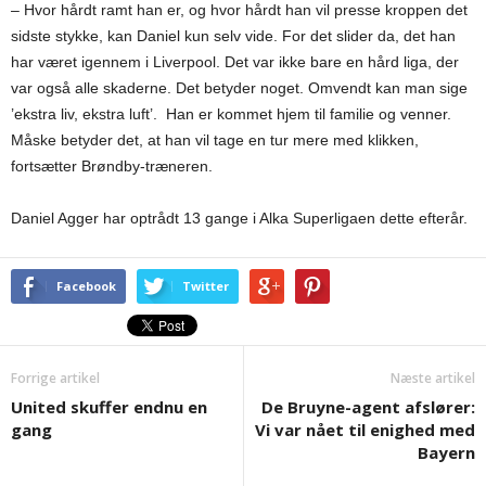
– Hvor hårdt ramt han er, og hvor hårdt han vil presse kroppen det
sidste stykke, kan Daniel kun selv vide. For det slider da, det han
har været igennem i Liverpool. Det var ikke bare en hård liga, der
var også alle skaderne. Det betyder noget. Omvendt kan man sige
’ekstra liv, ekstra luft’. Han er kommet hjem til familie og venner.
Måske betyder det, at han vil tage en tur mere med klikken,
fortsætter Brøndby-træneren.
Daniel Agger har optrådt 13 gange i Alka Superligaen dette efterår.
Facebook
Twitter
Forrige artikel
Næste artikel
United skuffer endnu en
De Bruyne-agent afslører:
gang
Vi var nået til enighed med
Bayern