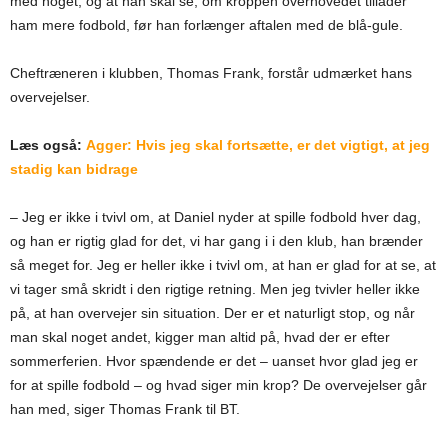
med noget, og at han skal se, om kroppen overhovedet tillader
ham mere fodbold, før han forlænger aftalen med de blå-gule.
Cheftræneren i klubben, Thomas Frank, forstår udmærket hans
overvejelser.
Læs også:
Agger: Hvis jeg skal fortsætte, er det vigtigt, at jeg
stadig kan bidrage
– Jeg er ikke i tvivl om, at Daniel nyder at spille fodbold hver dag,
og han er rigtig glad for det, vi har gang i i den klub, han brænder
så meget for. Jeg er heller ikke i tvivl om, at han er glad for at se, at
vi tager små skridt i den rigtige retning. Men jeg tvivler heller ikke
på, at han overvejer sin situation. Der er et naturligt stop, og når
man skal noget andet, kigger man altid på, hvad der er efter
sommerferien. Hvor spændende er det – uanset hvor glad jeg er
for at spille fodbold – og hvad siger min krop? De overvejelser går
han med, siger Thomas Frank til BT.