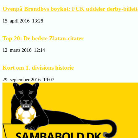
Ovenpå Brøndbys boykot: FCK uddeler derby-billetter
15. april 2016
13:28
Top 20: De bedste Zlatan-citater
12. marts 2016
12:14
Kort om 1. divisions historie
29. september 2016
19:07