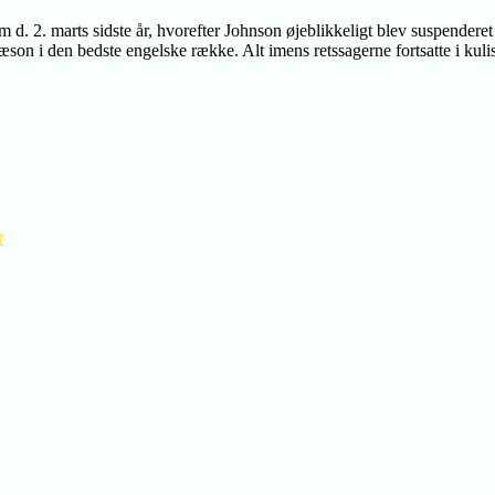
m d. 2. marts sidste år, hvorefter Johnson øjeblikkeligt blev suspende
son i den bedste engelske række. Alt imens retssagerne fortsatte i kuli
r