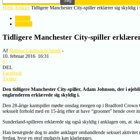
Hjem
Artikler
Tidligere Manchester City-spiller erklærer sig skyldig
Artikler
Nyheder
Tidligere Manchester City-spiller erklære
Af
Mathias Lindrum Schmidt
-
10. februar 2016
16:31
0
DEL
Facebook
Twitter
Den tidligere Manchester City-spiller, Adam Johnson, der i øjebl
englænderen erklærede sig skyldig i.
Den 28-årige kantspiller mødte onsdag morgen op i Bradford Crown Cour
seksuelt forhold med en 15-årig efter at have “groomet” hende over in
Sunderland-spilleren erklærede sig også skyldig i anklagen om, at skul
Han benægtede dog to andre anklager omhandlende seksuel aktivitet me
fredag, hvor en straf muligvis kan klarlægges.