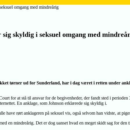
 i seksuel omgang med mindreårig
r sig skyldig i seksuel omgang med mindreår
ikket tørner ud for Sunderland, har i dag været i retten under an
t for at stå til ansvar for de begivenheder, der fandt sted i perioden
ternettet. En anklage, som Johnson erklærede sig skyldig i.
le have rørt anklageren på seksuel vis, også selvom han vidste, at pige
d en mindreårig. Det er dog uanset hvad en meget skidt sag for den ti