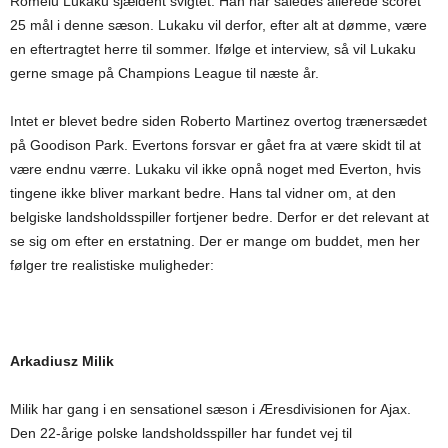
Romelu Lukaku sjældent svigtet. Han har således allerede scoret
25 mål i denne sæson. Lukaku vil derfor, efter alt at dømme, være
en eftertragtet herre til sommer. Ifølge et interview, så vil Lukaku
gerne smage på Champions League til næste år.
Intet er blevet bedre siden Roberto Martinez overtog trænersædet
på Goodison Park. Evertons forsvar er gået fra at være skidt til at
være endnu værre. Lukaku vil ikke opnå noget med Everton, hvis
tingene ikke bliver markant bedre. Hans tal vidner om, at den
belgiske landsholdsspiller fortjener bedre. Derfor er det relevant at
se sig om efter en erstatning. Der er mange om buddet, men her
følger tre realistiske muligheder:
Arkadiusz
Milik
Milik har gang i en sensationel sæson i Æresdivisionen for Ajax.
Den 22-årige polske landsholdsspiller har fundet vej til