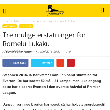
Hjem
Artikler
Tre mulige erstatninger for Romelu Lukaku
ARTIKLER
NYHEDER
Tre mulige erstatninger for
Romelu Lukaku
Af
Daniel Fisker Jensen
-
11. april 2016
20:31
0
Facebook
Twitter
Sæsonen 2015-16 har været endnu en sand skuffelse for
Everton. De har scoret 52 mål i 31 kampe, men ikke engang
dette har placeret Everton i den øverste halvdel af Premier
League.
Uanset hvor ringe Everton har været, så har holdets angrebsprofil