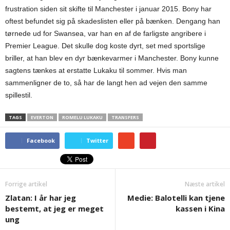
frustration siden sit skifte til Manchester i januar 2015. Bony har
oftest befundet sig på skadeslisten eller på bænken. Dengang han
tørnede ud for Swansea, var han en af de farligste angribere i
Premier League. Det skulle dog koste dyrt, set med sportslige
briller, at han blev en dyr bænkevarmer i Manchester. Bony kunne
sagtens tænkes at erstatte Lukaku til sommer. Hvis man
sammenligner de to, så har de langt hen ad vejen den samme
spillestil.
TAGS
EVERTON
ROMELU LUKAKU
TRANSFERS
Facebook
Twitter
Forrige artikel
Næste artikel
Zlatan: I år har jeg
Medie: Balotelli kan tjene
bestemt, at jeg er meget
kassen i Kina
ung