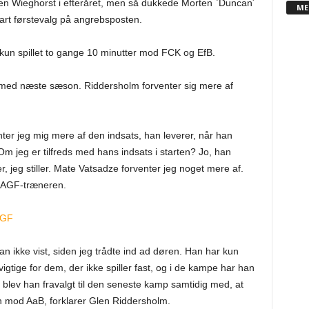
rten Wieghorst i efteråret, men så dukkede Morten `Duncan´
ME
rt førstevalg på angrebsposten.
 kun spillet to gange 10 minutter mod FCK og EfB.
 med næste sæson. Riddersholm forventer sig mere af
ter jeg mig mere af den indsats, han leverer, når han
m jeg er tilfreds med hans indsats i starten? Jo, han
r, jeg stiller. Mate Vatsadze forventer jeg noget mere af.
er AGF-træneren.
AGF
n ikke vist, siden jeg trådte ind ad døren. Han har kun
gtige for dem, der ikke spiller fast, og i de kampe har han
 blev han fravalgt til den seneste kamp samtidig med, at
en mod AaB, forklarer Glen Riddersholm.