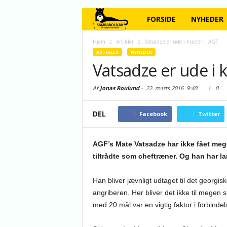
FORSIDE
NYHEDER
Hjem
Artikler
Vatsadze er ude i kulden i AGF
ARTIKLER
NYHEDER
Vatsadze er ude i 
Af
Jonas Roulund
-
22. marts 2016
9:40
0
DEL
Facebook
Twitter
AGF’s Mate Vatsadze har ikke fået mege
tiltrådte som cheftræner. Og han har lan
Han bliver jævnligt udtaget til det georgi
angriberen. Her bliver det ikke til megen sp
med 20 mål var en vigtig faktor i forbind