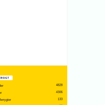
ERSIGT
4828
er
4306
er
133
ferrygter