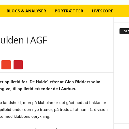
BLOGS & ANALYSER
PORTRÆTTER
LIVESCORE
SE
kulden i AGF
t spilletid for `De Hvide´ efter at Glen Riddersholm
g vej til spilletid erkender de i Aarhus.
ske landshold, men på klubplan er det gået ned ad bakke for
illetid under den nye træner, på trods af at han i 1. division
else med klubbens oprykning.