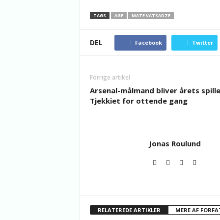
TAGS
AGF
MATE VATSADZE
DEL
Facebook
Twitter
Forrige artikel
Arsenal-målmand bliver årets spille
Tjekkiet for ottende gang
Jonas Roulund
RELATEREDE ARTIKLER
MERE AF FORFA