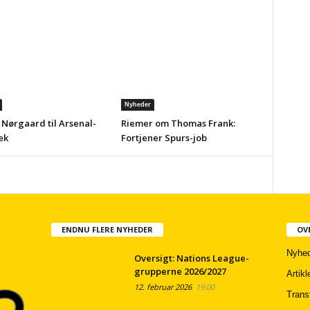
Nyheder
 Nørgaard til Arsenal-
Riemer om Thomas Frank:
ek
Fortjener Spurs-job
ENDNU FLERE NYHEDER
OV
Nyhed
Oversigt: Nations League-
grupperne 2026/2027
Artikl
12. februar 2026
19:00
Trans