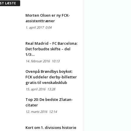
ST LÆSTE
Morten Olsen er ny FCK-
assistenttræner
1. april 2017
0:04
Real Madrid – FC Barcelona:
Det forbudte skifte – del
1/3:...
14. februar 2016
10:13
Ovenpå Brøndbys boykot:
FCK uddeler derby-billetter
gratis til venskabsklub
15. april 2016
13:28
Top 20: De bedste Zlatan-
citater
12. marts 2016
12:14
Kort om 1. divisions historie