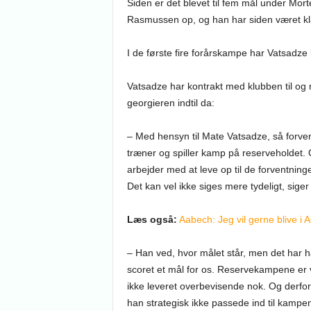
Siden er det blevet til fem mål under Mo
Rasmussen op, og han har siden været kla
I de første fire forårskampe har Vatsadze
Vatsadze har kontrakt med klubben til og
georgieren indtil da:
– Med hensyn til Mate Vatsadze, så forven
træner og spiller kamp på reserveholdet. O
arbejder med at leve op til de forventninge
Det kan vel ikke siges mere tydeligt, sig
Læs også:
Aabech: Jeg vil gerne blive i 
– Han ved, hvor målet står, men det har ha
scoret et mål for os. Reservekampene er vi
ikke leveret overbevisende nok. Og derfor
han strategisk ikke passede ind til kamp