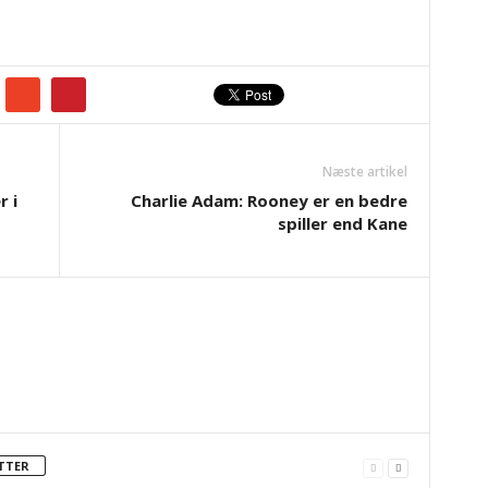
Næste artikel
r i
Charlie Adam: Rooney er en bedre
spiller end Kane
TTER