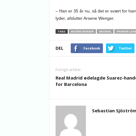
– Han er 35 år nu, så det er svært for ha
lyder, afslutter Arsene Wenger.
TAGS
ARSÈNE WENGER
ARSENAL
PREMIER LEA
DEL
Facebook
Twitter
Forrige artikel
Real Madrid ødelagde Suarez-hand
for Barcelona
Sebastian Sjöströ