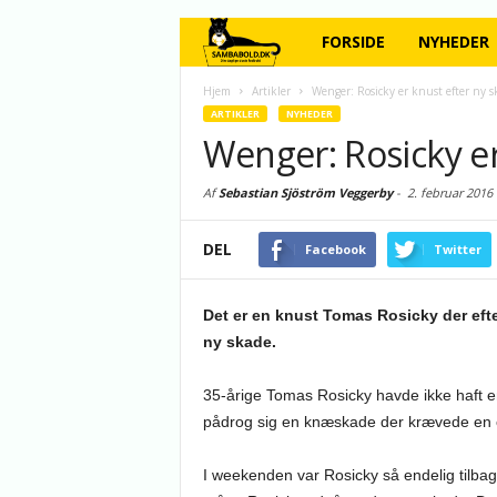
FORSIDE
NYHEDER
Hjem
Artikler
Wenger: Rosicky er knust efter ny s
ARTIKLER
NYHEDER
Wenger: Rosicky er
Af
Sebastian Sjöström Veggerby
-
2. februar 2016
DEL
Facebook
Twitter
Det er en knust Tomas Rosicky der efte
ny skade.
35-årige Tomas Rosicky havde ikke haft e
pådrog sig en knæskade der krævede en 
I weekenden var Rosicky så endelig tilbage 