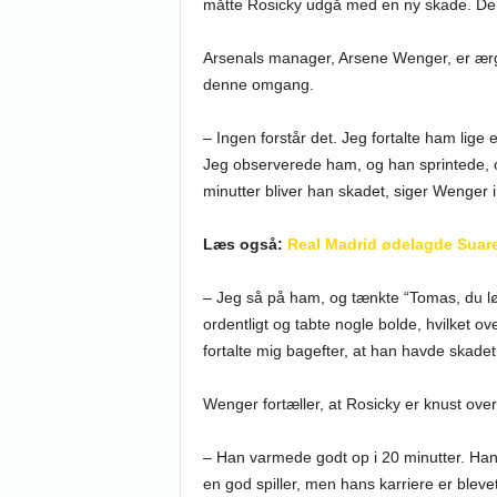
måtte Rosicky udgå med en ny skade. Den
Arsenals manager, Arsene Wenger, er ærger
denne omgang.
– Ingen forstår det. Jeg fortalte ham lig
Jeg observerede ham, og han sprintede, 
minutter bliver han skadet, siger Wenger
Læs også:
Real Madrid ødelagde Suare
– Jeg så på ham, og tænkte “Tomas, du løbe
ordentligt og tabte nogle bolde, hvilket o
fortalte mig bagefter, at han havde skad
Wenger fortæller, at Rosicky er knust ove
– Han varmede godt op i 20 minutter. Han e
en god spiller, men hans karriere er bleve