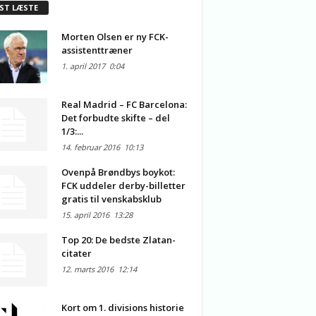
ST LÆSTE
Morten Olsen er ny FCK-
assistenttræner
1. april 2017
0:04
Real Madrid – FC Barcelona:
Det forbudte skifte – del
1/3:...
14. februar 2016
10:13
Ovenpå Brøndbys boykot:
FCK uddeler derby-billetter
gratis til venskabsklub
15. april 2016
13:28
Top 20: De bedste Zlatan-
citater
12. marts 2016
12:14
Kort om 1. divisions historie