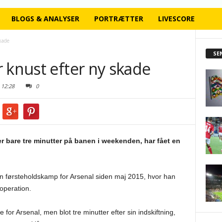
BLOGS & ANALYSER
PORTRÆTTER
LIVESCORE
kade
SE
 knust efter ny skade
12:28
0
r bare tre minutter på banen i weekenden, har fået en
n førsteholdskamp for Arsenal siden maj 2015, hvor han
operation.
for Arsenal, men blot tre minutter efter sin indskiftning,