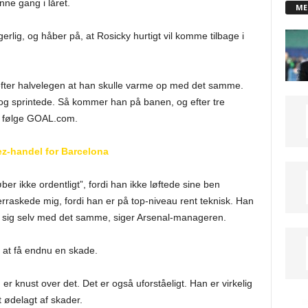
ne gang i låret.
ME
lig, og håber på, at Rosicky hurtigt vil komme tilbage i
e efter halvelegen at han skulle varme op med det samme.
og sprintede. Så kommer han på banen, og efter tre
 i følge GOAL.com.
z-handel for Barcelona
r ikke ordentligt”, fordi han ikke løftede sine ben
verraskede mig, fordi han er på top-niveau rent teknisk. Han
et sig selv med det samme, siger Arsenal-manageren.
r at få endnu en skade.
r knust over det. Det er også uforståeligt. Han er virkelig
t ødelagt af skader.