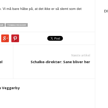
m. Vi må bare håbe på, at det ikke er så slemt som det
GUE
TOMAS ROSICKY
Næste artikel
el
Schalke-direktør: Sane bliver her
m Veggerby