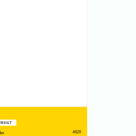
ERSIGT
4828
er