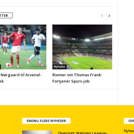
TTER
Nyheder
 Nørgaard til Arsenal-
Riemer om Thomas Frank:
ek
Fortjener Spurs-job
ENDNU FLERE NYHEDER
OV
Nyhed
Oversigt: Nations League-