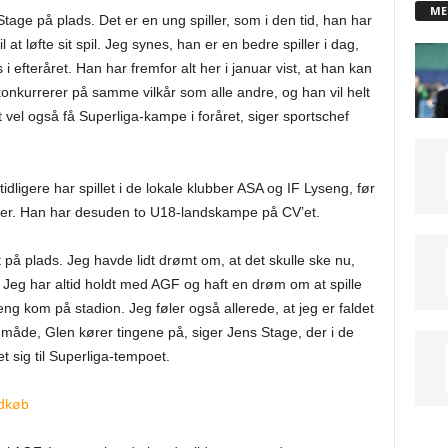
ME
 Stage på plads. Det er en ung spiller, som i den tid, han har
l at løfte sit spil. Jeg synes, han er en bedre spiller i dag,
efteråret. Han har fremfor alt her i januar vist, at han kan
onkurrerer på samme vilkår som alle andre, og han vil helt
et vel også få Superliga-kampe i foråret, siger sportschef
ligere har spillet i de lokale klubber ASA og IF Lyseng, før
ller. Han har desuden to U18-landskampe på CV’et.
et på plads. Jeg havde lidt drømt om, at det skulle ske nu,
. Jeg har altid holdt med AGF og haft en drøm om at spille
reng kom på stadion. Jeg føler også allerede, at jeg er faldet
en måde, Glen kører tingene på, siger Jens Stage, der i de
t sig til Superliga-tempoet.
ndkø
b