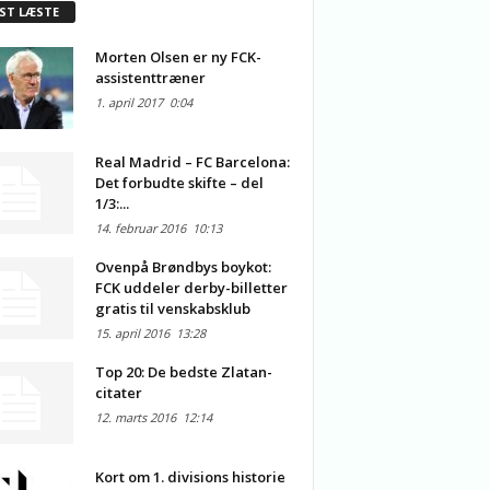
ST LÆSTE
Morten Olsen er ny FCK-
assistenttræner
1. april 2017
0:04
Real Madrid – FC Barcelona:
Det forbudte skifte – del
1/3:...
14. februar 2016
10:13
Ovenpå Brøndbys boykot:
FCK uddeler derby-billetter
gratis til venskabsklub
15. april 2016
13:28
Top 20: De bedste Zlatan-
citater
12. marts 2016
12:14
Kort om 1. divisions historie