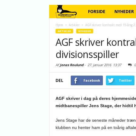
FORSIDE
NYHEDER
Hjem
Artikler
AGF skriver kontrakt med 19-årig 2. 
ARTIKLER
NYHEDER
AGF skriver kontra
divisionsspiller
Af
Jonas Roulund
-
27. januar 2016
13:37
0
DEL
Facebook
Twitter
AGF skriver i dag på deres hjemmeside
midtbanespiller Jens Stage, der hidtil h
Jens Stage har de seneste måneder trænet
klubben nu henter ham på en toårig aftale