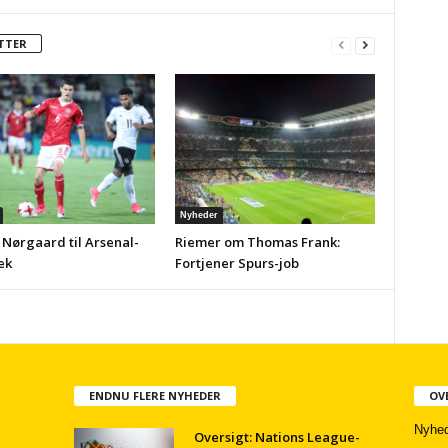
TTER
Nyheder
 Nørgaard til Arsenal-
Riemer om Thomas Frank:
ek
Fortjener Spurs-job
ENDNU FLERE NYHEDER
OV
Nyhed
Oversigt: Nations League-