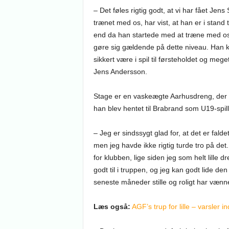
– Det føles rigtig godt, at vi har fået Jens
trænet med os, har vist, at han er i stand ti
end da han startede med at træne med os i 
gøre sig gældende på dette niveau. Han k
sikkert være i spil til førsteholdet og meg
Jens Andersson.
Stage er en vaskeægte Aarhusdreng, der tid
han blev hentet til Brabrand som U19-spi
– Jeg er sindssygt glad for, at det er fald
men jeg havde ikke rigtig turde tro på det
for klubben, lige siden jeg som helt lille d
godt til i truppen, og jeg kan godt lide d
seneste måneder stille og roligt har vænne
Læs også:
AGF’s trup for lille – varsler i