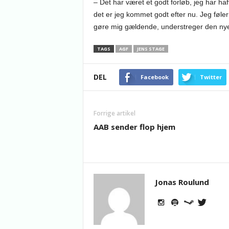
– Det har været et godt forløb, jeg har ha
det er jeg kommet godt efter nu. Jeg føler
gøre mig gældende, understreger den ny
TAGS
AGF
JENS STAGE
DEL
Facebook
Twitter
Forrige artikel
AAB sender flop hjem
Jonas Roulund