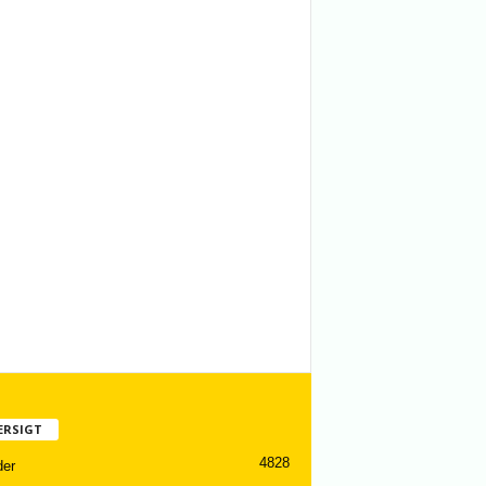
ERSIGT
4828
er