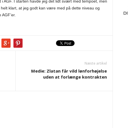
ft i AGF. I starten havde jeg det lidt svært med tempoet, men
 helt klart, at jeg godt kan være med på dette niveau og
e AGF’er.
Næste artikel
Medie: Zlatan får vild lønforhøjelse
uden at forlænge kontrakten