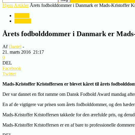
Hjem
Artikler
Årets fodbolddommer i Danmark er Mads-Kristoffer Kr
Artikler
Nyheder
Årets fodbolddommer i Danmark er Mads-K
Af
Daniel
-
21. marts 2016
21:17
0
DEL
Facebook
Twitter
Mads-Kristoffer Kristoffersen er blevet kåret til årets fodbold
Der var dannet en flot ramme om Dansk Fodbold Award mandag aften, o
En af de vigtigere var prisen som årets fodbolddommer, og den hæder
Mads-Kristoffer Kristoffersen takkede for den ærefulde pris, og derudov
Mads-Kristoffer Kristoffersen er en af bare to professionelle dommere