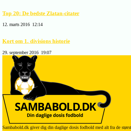
Top 20: De bedste Zlatan-citater
12. marts 2016
12:14
Kort om 1. divisions historie
29. september 2016
19:07
Sambabold.dk giver dig din daglige dosis fodbold med alt fra de størst