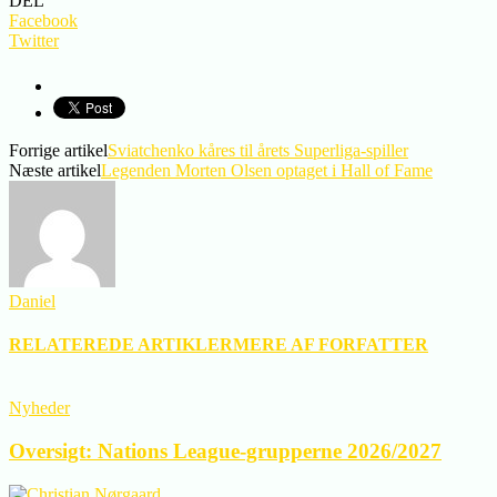
DEL
Facebook
Twitter
Forrige artikel
Sviatchenko kåres til årets Superliga-spiller
Næste artikel
Legenden Morten Olsen optaget i Hall of Fame
Daniel
RELATEREDE ARTIKLER
MERE AF FORFATTER
Nyheder
Oversigt: Nations League-grupperne 2026/2027