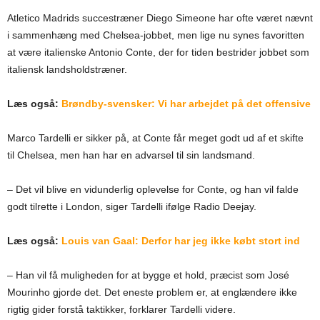
Atletico Madrids succestræner Diego Simeone har ofte været nævnt
i sammenhæng med Chelsea-jobbet, men lige nu synes favoritten
at være italienske Antonio Conte, der for tiden bestrider jobbet som
italiensk landsholdstræner.
Læs også:
Brøndby-svensker: Vi har arbejdet på det offensive
Marco Tardelli er sikker på, at Conte får meget godt ud af et skifte
til Chelsea, men han har en advarsel til sin landsmand.
– Det vil blive en vidunderlig oplevelse for Conte, og han vil falde
godt tilrette i London, siger Tardelli ifølge Radio Deejay.
Læs også:
Louis van Gaal: Derfor har jeg ikke købt stort ind
– Han vil få muligheden for at bygge et hold, præcist som José
Mourinho gjorde det. Det eneste problem er, at englændere ikke
rigtig gider forstå taktikker, forklarer Tardelli videre.