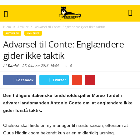
Hjem
Artikler
Advarsel til Conte: Englændere gider ikke taktik
ARTIKLER
NYHEDER
Advarsel til Conte: Englændere
gider ikke taktik
Af
Daniel
-
27. februar 2016
15:04
0
Facebook
Twitter
Den tidligere italienske landsholdsspiller Marco Tardelli
advarer landsmanden Antonio Conte om, at englændere ikke
gider forstå taktik.
Chelsea skal finde en ny manager til næste sæson, eftersom at
Guus Hiddink som bekendt kun er en midlertidig løsning.