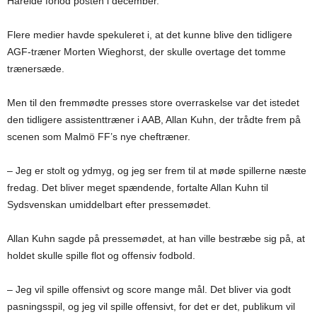
Hareide forlod posten i december.
Flere medier havde spekuleret i, at det kunne blive den tidligere
AGF-træner Morten Wieghorst, der skulle overtage det tomme
trænersæde.
Men til den fremmødte presses store overraskelse var det istedet
den tidligere assistenttræner i AAB, Allan Kuhn, der trådte frem på
scenen som Malmö FF’s nye cheftræner.
– Jeg er stolt og ydmyg, og jeg ser frem til at møde spillerne næste
fredag. Det bliver meget spændende, fortalte Allan Kuhn til
Sydsvenskan umiddelbart efter pressemødet.
Allan Kuhn sagde på pressemødet, at han ville bestræbe sig på, at
holdet skulle spille flot og offensiv fodbold.
– Jeg vil spille offensivt og score mange mål. Det bliver via godt
pasningsspil, og jeg vil spille offensivt, for det er det, publikum vil