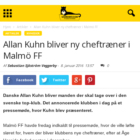
Hjem
Artikler
Allan Kuhn bliver ny cheftræner i Malmö FF
ARTIKLER
NYHEDER
Allan Kuhn bliver ny cheftræner i
Malmö FF
Af
Sebastian Sjöström Veggerby
-
8. januar 2016
13:57
0
Facebook
Twitter
Danske Allan Kuhn bliver manden der skal tage over i den
svenske top-klub. Det annoncerede klubben i dag på et
pressemøde, hvor Kuhn blev præsenteret.
Malmö FF havde fredag indkaldt til pressemøde, hvor de ville løfte
sløret for, hvem der bliver klubbens nye cheftræner, efter at Åge