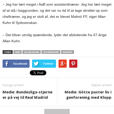
– Jeg har lært meget i AaB som assistenttræner. Jeg har lært meget
af at stå i baggrunden, og det var nu tid til at tage skridtet op som
cheftræner, og jeg er stolt af, det er blevet Malmö FF, siger Allan
Kuhn til Sydsvenskan.
– Det bliver utrolig spændende, lyder det afsluttende fra 47-årige
Allan Kuhn.
TAGS
AAB
ALLAN KUHN
ALSVENSKAN
MALMÖ
Facebook
Twitter
Forrige artikel
Næste artikel
Medie: Bundesliga-stjerne
Medie: Götze puster liv i
er på vej til Real Madrid
genforening med Klopp