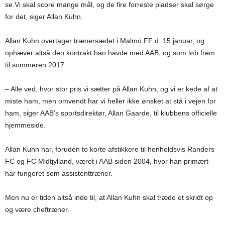
se.Vi skal score mange mål, og de fire forreste pladser skal sørge
for det, siger Allan Kuhn.
Allan Kuhn overtager trænersædet i Malmö FF d. 15 januar, og
ophæver altså den kontrakt han havde med AAB, og som løb frem
til sommeren 2017.
– Alle ved, hvor stor pris vi sætter på Allan Kuhn, og vi er kede af at
miste ham, men omvendt har vi heller ikke ønsket at stå i vejen for
ham, siger AAB’s sportsdirektør, Allan Gaarde, til klubbens officielle
hjemmeside.
Allan Kuhn har, foruden to korte afstikkere til henholdsvis Randers
FC og FC Midtjylland, været i AAB siden 2004, hvor han primært
har fungeret som assistenttræner.
Men nu er tiden altså inde til, at Allan Kuhn skal træde et skridt op
og være cheftræner.