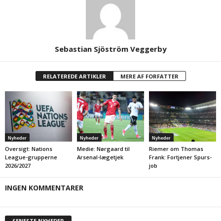
Sebastian Sjöström Veggerby
RELATEREDE ARTIKLER
MERE AF FORFATTER
Nyheder
Nyheder
Nyheder
Oversigt: Nations
Medie: Nørgaard til
Riemer om Thomas
League-grupperne
Arsenal-lægetjek
Frank: Fortjener Spurs-
2026/2027
job
INGEN KOMMENTARER
SENESTE NYHEDER