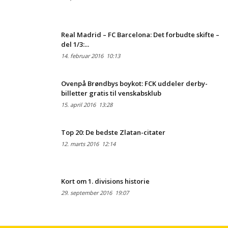
Real Madrid – FC Barcelona: Det forbudte skifte –
del 1/3:...
14. februar 2016
10:13
Ovenpå Brøndbys boykot: FCK uddeler derby-
billetter gratis til venskabsklub
15. april 2016
13:28
Top 20: De bedste Zlatan-citater
12. marts 2016
12:14
Kort om 1. divisions historie
29. september 2016
19:07