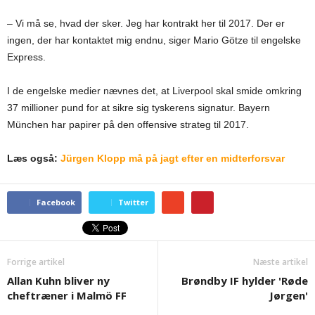
– Vi må se, hvad der sker. Jeg har kontrakt her til 2017. Der er
ingen, der har kontaktet mig endnu, siger Mario Götze til engelske
Express.
I de engelske medier nævnes det, at Liverpool skal smide omkring
37 millioner pund for at sikre sig tyskerens signatur. Bayern
München har papirer på den offensive strateg til 2017.
Læs også:
Jürgen Klopp må på jagt efter en midterforsvar
Facebook
Twitter
Forrige artikel
Næste artikel
Allan Kuhn bliver ny
Brøndby IF hylder 'Røde
cheftræner i Malmö FF
Jørgen'