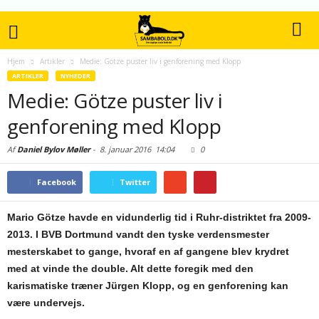
Hjem
Artikler
Medie: Götze puster liv i genforening med Klopp
ARTIKLER
NYHEDER
Medie: Götze puster liv i
genforening med Klopp
Af
Daniel Bylov Møller
-
8. januar 2016
14:04
0
Facebook
Twitter
Mario Götze havde en vidunderlig tid i Ruhr-distriktet fra 2009-
2013. I BVB Dortmund vandt den tyske verdensmester
mesterskabet to gange, hvoraf en af gangene blev krydret
med at vinde the double. Alt dette foregik med den
karismatiske træner Jürgen Klopp, og en genforening kan
være undervejs.