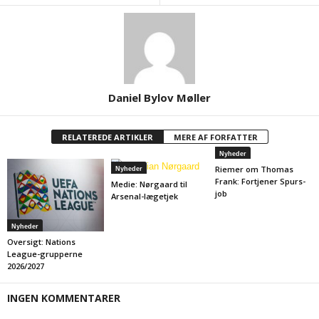
Daniel Bylov Møller
RELATEREDE ARTIKLER
MERE AF FORFATTER
Nyheder
Riemer om Thomas
Nyheder
Frank: Fortjener Spurs-
Medie: Nørgaard til
job
Arsenal-lægetjek
Nyheder
Oversigt: Nations
League-grupperne
2026/2027
INGEN KOMMENTARER