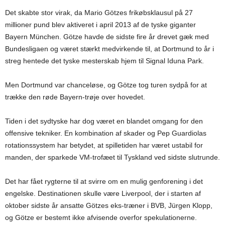
Det skabte stor virak, da Mario Götzes frikøbsklausul på 27
millioner pund blev aktiveret i april 2013 af de tyske giganter
Bayern München. Götze havde de sidste fire år drevet gæk med
Bundesligaen og været stærkt medvirkende til, at Dortmund to år i
streg hentede det tyske mesterskab hjem til Signal Iduna Park.
Men Dortmund var chanceløse, og Götze tog turen sydpå for at
trække den røde Bayern-trøje over hovedet.
Tiden i det sydtyske har dog været en blandet omgang for den
offensive tekniker. En kombination af skader og Pep Guardiolas
rotationssystem har betydet, at spilletiden har været ustabil for
manden, der sparkede VM-trofæet til Tyskland ved sidste slutrunde.
Det har fået rygterne til at svirre om en mulig genforening i det
engelske. Destinationen skulle være Liverpool, der i starten af
oktober sidste år ansatte Götzes eks-træner i BVB, Jürgen Klopp,
og Götze er bestemt ikke afvisende overfor spekulationerne.