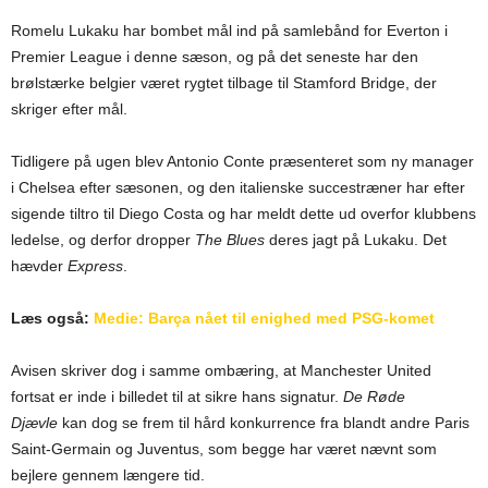
Romelu Lukaku har bombet mål ind på samlebånd for Everton i
Premier League i denne sæson, og på det seneste har den
brølstærke belgier været rygtet tilbage til Stamford Bridge, der
skriger efter mål.
Tidligere på ugen blev Antonio Conte præsenteret som ny manager
i Chelsea efter sæsonen, og den italienske succestræner har efter
sigende tiltro til Diego Costa og har meldt dette ud overfor klubbens
ledelse, og derfor dropper
The Blues
deres jagt på Lukaku. Det
hævder
Express
.
Læs også:
Medie: Barça nået til enighed med PSG-komet
Avisen skriver dog i samme ombæring, at Manchester United
fortsat er inde i billedet til at sikre hans signatur.
De Røde
Djævle
kan dog se frem til hård konkurrence fra blandt andre Paris
Saint-Germain og Juventus, som begge har været nævnt som
bejlere gennem længere tid.