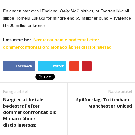
En anden stor avis i England,
Daily Mail
, skriver, at Everton ikke vil
slippe Romelu Lukaku for mindre end 65 millioner pund – svarende
til 600 millioner kroner.
Læs mere her:
Nægter at betale bødestraf efter
dommerkonfrontation: Monaco åbner disciplinærsag
Facebook
Twitter
Forrige artikel
Næste artikel
Nægter at betale
Spilforslag: Tottenham -
bødestraf efter
Manchester United
dommerkonfrontation:
Monaco åbner
disciplinærsag