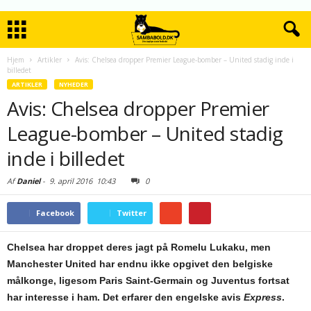
Hjem
Artikler
Avis: Chelsea dropper Premier League-bomber – United stadig inde i
billedet
ARTIKLER
NYHEDER
Avis: Chelsea dropper Premier
League-bomber – United stadig
inde i billedet
Af
Daniel
-
9. april 2016
10:43
0
Facebook
Twitter
Chelsea har droppet deres jagt på Romelu Lukaku, men
Manchester United har endnu ikke opgivet den belgiske
målkonge, ligesom Paris Saint-Germain og Juventus fortsat
har interesse i ham. Det erfarer den engelske avis
Express
.