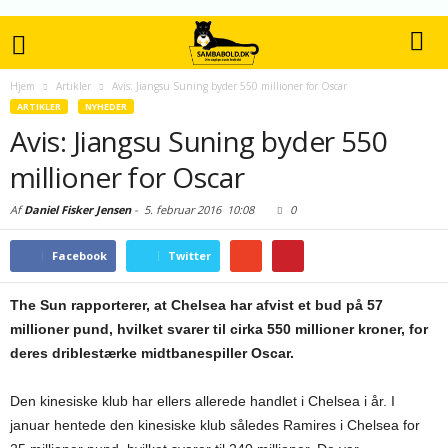
Hjem
Artikler
Avis: Jiangsu Suning byder 550 millioner for Oscar
ARTIKLER
NYHEDER
Avis: Jiangsu Suning byder 550
millioner for Oscar
Af
Daniel Fisker Jensen
-
5. februar 2016
10:08
0
Facebook
Twitter
The Sun rapporterer, at Chelsea har afvist et bud på 57
millioner pund, hvilket svarer til cirka 550 millioner kroner, for
deres driblestærke midtbanespiller Oscar.
Den kinesiske klub har ellers allerede handlet i Chelsea i år. I
januar hentede den kinesiske klub således Ramires i Chelsea for