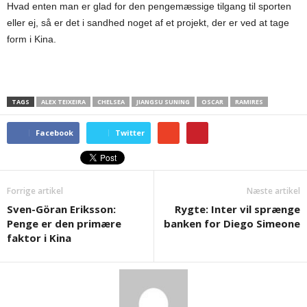
Hvad enten man er glad for den pengemæssige tilgang til sporten
eller ej, så er det i sandhed noget af et projekt, der er ved at tage
form i Kina.
TAGS
ALEX TEIXEIRA
CHELSEA
JIANGSU SUNING
OSCAR
RAMIRES
Facebook
Twitter
Forrige artikel
Næste artikel
Sven-Göran Eriksson:
Rygte: Inter vil sprænge
Penge er den primære
banken for Diego Simeone
faktor i Kina