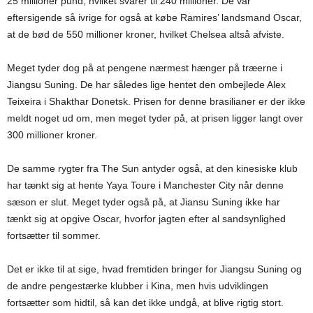
25 millioner pund, hvilket svarer til 240 millioner. De var
eftersigende så ivrige for også at købe Ramires’ landsmand Oscar,
at de bød de 550 millioner kroner, hvilket Chelsea altså afviste.
Meget tyder dog på at pengene nærmest hænger på træerne i
Jiangsu Suning. De har således lige hentet den ombejlede Alex
Teixeira i Shakthar Donetsk. Prisen for denne brasilianer er der ikke
meldt noget ud om, men meget tyder på, at prisen ligger langt over
300 millioner kroner.
De samme rygter fra The Sun antyder også, at den kinesiske klub
har tænkt sig at hente Yaya Toure i Manchester City når denne
sæson er slut. Meget tyder også på, at Jiansu Suning ikke har
tænkt sig at opgive Oscar, hvorfor jagten efter al sandsynlighed
fortsætter til sommer.
Det er ikke til at sige, hvad fremtiden bringer for Jiangsu Suning og
de andre pengestærke klubber i Kina, men hvis udviklingen
fortsætter som hidtil, så kan det ikke undgå, at blive rigtig stort.