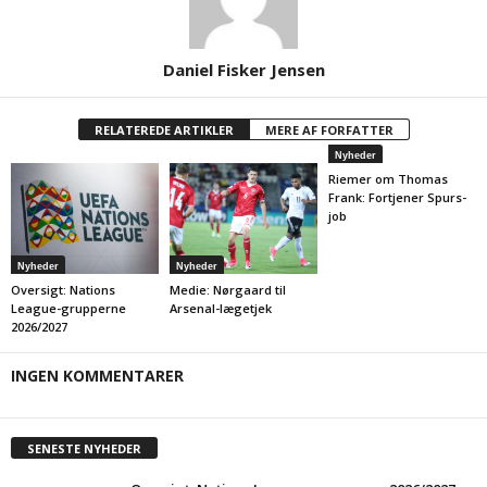
Daniel Fisker Jensen
RELATEREDE ARTIKLER
MERE AF FORFATTER
Nyheder
Riemer om Thomas
Frank: Fortjener Spurs-
job
Nyheder
Nyheder
Oversigt: Nations
Medie: Nørgaard til
League-grupperne
Arsenal-lægetjek
2026/2027
INGEN KOMMENTARER
SENESTE NYHEDER