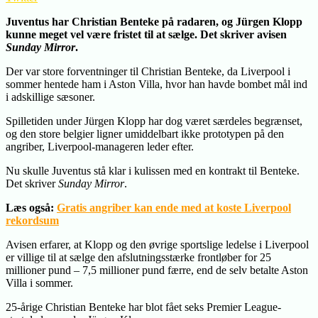
Juventus har Christian Benteke på radaren, og Jürgen Klopp
kunne meget vel være fristet til at sælge. Det skriver avisen
Sunday Mirror
.
Der var store forventninger til Christian Benteke, da Liverpool i
sommer hentede ham i Aston Villa, hvor han havde bombet mål ind
i adskillige sæsoner.
Spilletiden under Jürgen Klopp har dog været særdeles begrænset,
og den store belgier ligner umiddelbart ikke prototypen på den
angriber, Liverpool-manageren leder efter.
Nu skulle Juventus stå klar i kulissen med en kontrakt til Benteke.
Det skriver
Sunday Mirror
.
Læs også:
Gratis angriber kan ende med at koste Liverpool
rekordsum
Avisen erfarer, at Klopp og den øvrige sportslige ledelse i Liverpool
er villige til at sælge den afslutningsstærke frontløber for 25
millioner pund – 7,5 millioner pund færre, end de selv betalte Aston
Villa i sommer.
25-årige Christian Benteke har blot fået seks Premier League-