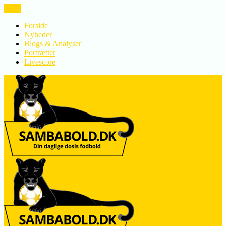
LUK
Forside
Nyheder
Blogs & Analyser
Portrætter
Livescore