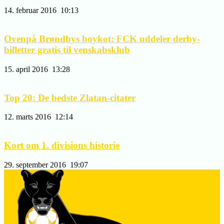
14. februar 2016
10:13
Ovenpå Brøndbys boykot: FCK uddeler derby-
billetter gratis til venskabsklub
15. april 2016
13:28
Top 20: De bedste Zlatan-citater
12. marts 2016
12:14
Kort om 1. divisions historie
29. september 2016
19:07