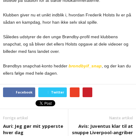
tilstede på stadion for at støtte holdkammeraterne.
Klubben giver nu et unikt indblik i, hvordan Frederik Holsts liv er på
sådan en kampdag, hvor han ikke selv skal spille.
Således udstyrer de den unge Brøndby-profil med klubbens
snapchat, og så bliver det ellers Holsts opgave at dele videoer og
billeder med fans landet over.
Brøndbys snapchat-konto hedder
brondbyif_snap
, og der kan du
ellers følge med hele dagen.
Facebook
Twitter
Forrige artikel
Næste artikel
Auri: Jeg gør mit ypperste
Avis: Juventus klar til at
hver dag
snuppe Liverpool-angriber