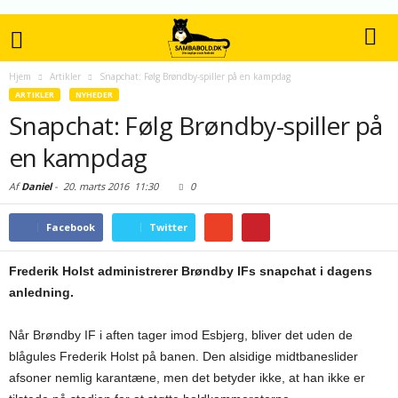
Hjem
Artikler
Snapchat: Følg Brøndby-spiller på en kampdag
ARTIKLER
NYHEDER
Snapchat: Følg Brøndby-spiller på
en kampdag
Af
Daniel
-
20. marts 2016
11:30
0
Facebook
Twitter
Frederik Holst administrerer Brøndby IFs snapchat i dagens
anledning.
Når Brøndby IF i aften tager imod Esbjerg, bliver det uden de
blågules Frederik Holst på banen. Den alsidige midtbaneslider
afsoner nemlig karantæne, men det betyder ikke, at han ikke er