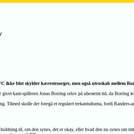
v
s FC ikke blot skylder kærestesorger, men også utroskab mellem B
ivet kant-spilleren Jonas Borring orlov på ubestemt tid, da Borring le
ing. Tilmed skulle der foregå et regulært trekantsdrama, fordi Randers-an
 holdning til, om den synes, det er okay, eller hvad den nu synes om mit