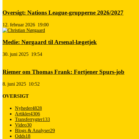
Oversigt: Nations League-grupperne 2026/2027
12. februar 2026
19:00
Medie: Nørgaard til Arsenal-lægetjek
30. juni 2025
19:54
Riemer om Thomas Frank: Fortjener Spurs-job
8. juni 2025
10:52
OVERSIGT
Nyheder
4828
Artikler
4306
Transferrygter
133
Video
30
Blogs & Analyser
29
Odds
18