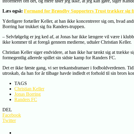
informeret om det, og mere føler jeg ikke, at jeg kan gøre, siger Rande
Læs også:
Formand for Brøndby Supporters Trust trækker sig fr
Yderligere fortæller Keller, at han ikke koncentrerer sig om, hvad andre
Borring har trukket sig fra Randers-truppen.
– Selvfølgelig er jeg ked af, at Jonas har ikke længere vil være i klubb
ikke kommer til at foregå gennem medierne, udtaler Christian Keller.
Christian Keller siger endvidere, at han ikke har tænkt sig at trække
formegentlig allerede spillet sin sidste kamp for Randers FC.
Det er ikke første gang, vi ser trekantsdramaer i fodboldverdenen. Ti
utroskab, da han for år tilbage havde indledt et forhold til sin brors ko
TAGS
Christian Keller
Jonas Borring
Randers FC
DEL
Facebook
Twitter