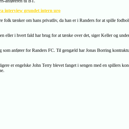
rs-anføreren til BT.
a interview grundet intern uro
 folk tænker om hans privatliv, da han er i Randers for at spille fodbold.
en eller i hvert fald har brug for at tænke over det, siger Keller og und
 sig som anfører for Randers FC. Til gengæld har Jonas Borring kontrakt
dligere er engelske John Terry blevet fanget i sengen med en spillers ko
ne.