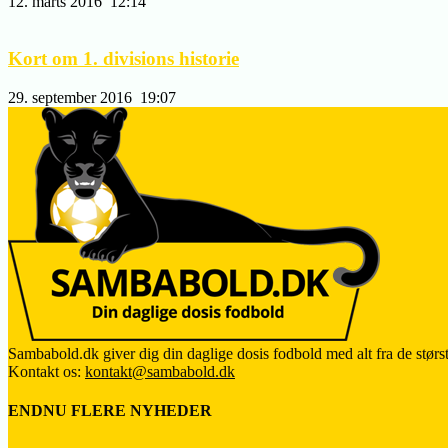
12. marts 2016
12:14
Kort om 1. divisions historie
29. september 2016
19:07
Sambabold.dk giver dig din daglige dosis fodbold med alt fra de størst
Kontakt os:
kontakt@sambabold.dk
ENDNU FLERE NYHEDER