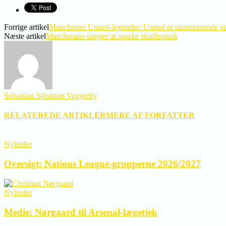
Forrige artikel
Manchester United-legender: United er uinspirerende at
Næste artikel
Mascherano nægter at sparke straffespark
Sebastian Sjöström Veggerby
RELATEREDE ARTIKLER
MERE AF FORFATTER
Nyheder
Oversigt: Nations League-grupperne 2026/2027
Nyheder
Medie: Nørgaard til Arsenal-lægetjek