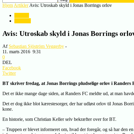
Hjem
Artikler
Avis: Utroskab skyld i Jonas Borrings orlov
Artikler
Nyheder
Avis: Utroskab skyld i Jonas Borrings orlo
Af
Sebastian Sjöström Veggerby
-
11. marts 2016
9:31
0
DEL
Facebook
Twitter
BT skriver fredag, at Jonas Borrings pludselige orlov i Rander
Det er ikke mange dage siden, at Randers FC meldte ud, at man havde g
Det er dog ikke blot kærestesorger, der har udløst orlov til Jonas Borr
kone.
En historie, som Christian Keller selv bekræfter over for BT.
– Truppen er blevet informeret om, hvad der foregår, og så har den en