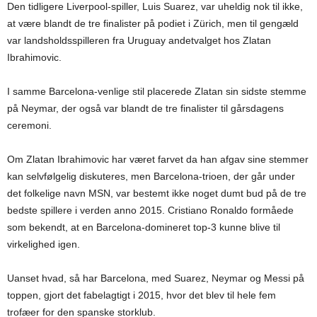
Den tidligere Liverpool-spiller, Luis Suarez, var uheldig nok til ikke,
at være blandt de tre finalister på podiet i Zürich, men til gengæld
var landsholdsspilleren fra Uruguay andetvalget hos Zlatan
Ibrahimovic.
I samme Barcelona-venlige stil placerede Zlatan sin sidste stemme
på Neymar, der også var blandt de tre finalister til gårsdagens
ceremoni.
Om Zlatan Ibrahimovic har været farvet da han afgav sine stemmer
kan selvfølgelig diskuteres, men Barcelona-trioen, der går under
det folkelige navn MSN, var bestemt ikke noget dumt bud på de tre
bedste spillere i verden anno 2015. Cristiano Ronaldo formåede
som bekendt, at en Barcelona-domineret top-3 kunne blive til
virkelighed igen.
Uanset hvad, så har Barcelona, med Suarez, Neymar og Messi på
toppen, gjort det fabelagtigt i 2015, hvor det blev til hele fem
trofæer for den spanske storklub.