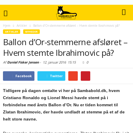
Hjem
Artikler
Ballon d’Or-stemmerne afsløret – Hvem stemte Ibrahimovic på?
ARTIKLER
NYHEDER
Ballon d’Or-stemmerne afsløret –
Hvem stemte Ibrahimovic på?
Af
Daniel Fisker Jensen
-
12. januar 2016
15:15
0
Facebook
Twitter
Tidligere på dagen omtalte vi her på Sambabold.dk, hvem
Cristiano Ronaldo og Lionel Messi havde stemt på i
forbindelse med årets Ballon d’Or. Nu er tiden kommet til
Zlatan Ibrahimovic, der havde undladt at stemme på et af de
helt store navne.