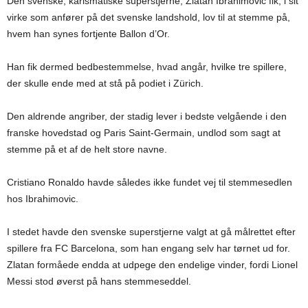
Den svenske, karismatiske superstjerne, Zlatan Ibrahimovic fik, i sit
virke som anfører på det svenske landshold, lov til at stemme på,
hvem han synes fortjente Ballon d’Or.
Han fik dermed bedbestemmelse, hvad angår, hvilke tre spillere,
der skulle ende med at stå på podiet i Zürich.
Den aldrende angriber, der stadig lever i bedste velgående i den
franske hovedstad og Paris Saint-Germain, undlod som sagt at
stemme på et af de helt store navne.
Cristiano Ronaldo havde således ikke fundet vej til stemmesedlen
hos Ibrahimovic.
I stedet havde den svenske superstjerne valgt at gå målrettet efter
spillere fra FC Barcelona, som han engang selv har tørnet ud for.
Zlatan formåede endda at udpege den endelige vinder, fordi Lionel
Messi stod øverst på hans stemmeseddel.