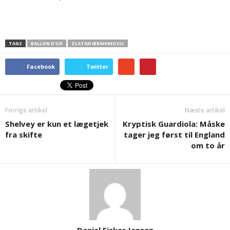
TAGS
BALLON D'OR
ZLATAN IBRAHIMOVIC
Facebook
Twitter
Forrige artikel
Næste artikel
Shelvey er kun et lægetjek
Kryptisk Guardiola: Måske
fra skifte
tager jeg først til England
om to år