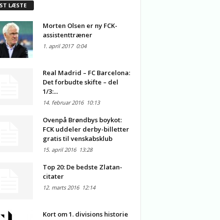
ST LÆSTE
Morten Olsen er ny FCK-
assistenttræner
1. april 2017
0:04
Real Madrid – FC Barcelona:
Det forbudte skifte – del
1/3:...
14. februar 2016
10:13
Ovenpå Brøndbys boykot:
FCK uddeler derby-billetter
gratis til venskabsklub
15. april 2016
13:28
Top 20: De bedste Zlatan-
citater
12. marts 2016
12:14
Kort om 1. divisions historie