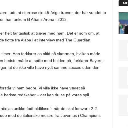
ME
æret ude at storrose sin 45-årige træner, der har vundet to
en han ankom til Allianz Arena i 2013.
r helt fantastisk at træne med ham. Det er som om, at
de flotte fra Alaba i et interview med The Guardian.
 timer. Han forklarer os altid på skærmen, hvilken måde
en bedste måde at spille med bolden på, forklarer Bayern-
ger, at de ikke ville have nydt samme succes uden den
forstår vi ham bedre. Vi ville ikke have været så
e bedste redskaber – det kan du se på vores spil.
rdiolas unikke fodboldfilosofi, når de skal forsvare 2-2-
le ude mod de italienske mestre fra Juventus i Champions