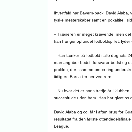
Ihvertfald har Bayern-back, David Alaba, v
tyske mesterskaber samt en pokaltitel, sid
– Træneren er meget krævende, men det e
han har genopfundet fodboldspillet, lyder 
– Han tænker på fodbold i alle døgnets 24
man angriber bedst, forsvarer bedst og d
profilen, der i samme ombæring understre
tidligere Barca-træner ved roret.
– Nu hvor det er hans tredje år i klubben, 
succesfulde uden ham. Han har givet os d
David Alaba og co. får i aften brug for Gua
resultatet fra den første ottendedelsfina
League.