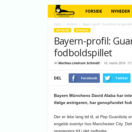
FORSIDE
NYHEDER
Hjem
Artikler
Bayern-profil: Guardiola har genopf
ARTIKLER
NYHEDER
Bayern-profil: Gu
fodboldspillet
Af
Mathias Lindrum Schmidt
-
16. marts 2016
17:
DEL
Facebook
Twitter
Bayern Münchens David Alaba har intet 
ifølge østrigeren, har genopfundet fod
Der er ikke lang tid til, at Pep Guardiola s
engelsk eventyr hos Manchester City. Dette
spanierens tid i det sydtyske.