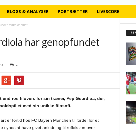
BLOGS & ANALYSER
PORTRÆTTER
LIVESCORE
undet fodboldspillet
SE
ardiola har genopfundet
51
0
end ros tilovers for sin træner, Pep Guardioa, der,
boldspillet med sin unikke filosofi.
nart er fortid hos FC Bayern München til fordel for et
 synes at have givet anledning til refleksion over