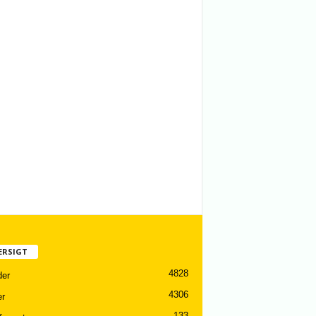
ERSIGT
4828
er
4306
er
133