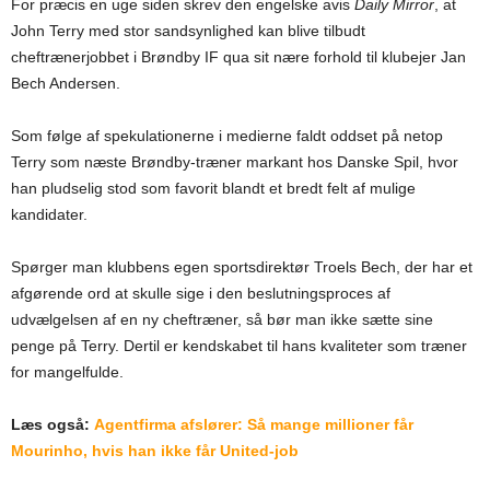
For præcis en uge siden skrev den engelske avis
Daily Mirror
, at
John Terry med stor sandsynlighed kan blive tilbudt
cheftrænerjobbet i Brøndby IF qua sit nære forhold til klubejer Jan
Bech Andersen.
Som følge af spekulationerne i medierne faldt oddset på netop
Terry som næste Brøndby-træner markant hos Danske Spil, hvor
han pludselig stod som favorit blandt et bredt felt af mulige
kandidater.
Spørger man klubbens egen sportsdirektør Troels Bech, der har et
afgørende ord at skulle sige i den beslutningsproces af
udvælgelsen af en ny cheftræner, så bør man ikke sætte sine
penge på Terry. Dertil er kendskabet til hans kvaliteter som træner
for mangelfulde.
Læs også:
Agentfirma afslører: Så mange millioner får
Mourinho, hvis han ikke får United-job