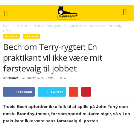
Hjem
Artikler
Bech om Terry-rygter: En praktikant vil ikke være mit førstevalg til
jobbet
NYHEDER
ARTIKLER
Bech om Terry-rygter: En
praktikant vil ikke være mit
førstevalg til jobbet
Af
Daniel
-
20. marts 2016
21:06
0
Facebook
Twitter
Troels Bech opfordrer ikke folk til at spille på John Terry som
næste Brøndby-træner, for som sportdirektøren siger, så vil en
praktikant ikke være hans førstevalg til posten.