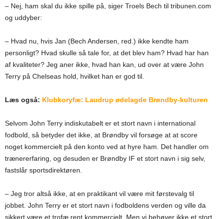
– Nej, ham skal du ikke spille på, siger Troels Bech til tribunen.com
og uddyber:
– Hvad nu, hvis Jan (Bech Andersen, red.) ikke kendte ham
personligt? Hvad skulle så tale for, at det blev ham? Hvad har han
af kvaliteter? Jeg aner ikke, hvad han kan, ud over at være John
Terry på Chelseas hold, hvilket han er god til.
Læs også:
Klubkoryfæ: Laudrup ødelagde Brøndby-kulturen
Selvom John Terry indiskutabelt er et stort navn i international
fodbold, så betyder det ikke, at Brøndby vil forsøge at at score
noget kommercielt på den konto ved at hyre ham. Det handler om
trænererfaring, og desuden er Brøndby IF et stort navn i sig selv,
fastslår sportsdirektøren.
– Jeg tror altså ikke, at en praktikant vil være mit førstevalg til
jobbet. John Terry er et stort navn i fodboldens verden og ville da
sikkert være et trofæ rent kommercielt. Men vi behøver ikke et stort