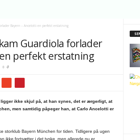
lader Bayern – Ancelotti en perfekt erstatning
SE
kam Guardiola forlader
 en perfekt erstatning
0
ger ikke skjul på, at han synes, det er ærgerligt, at
hen, men samtidig påpeger han, at Carlo Ancelotti er
ske storklub Bayern München for tiden. Tidligere på ugen
an ikke fortsætter i det tyske, men allerede nu er