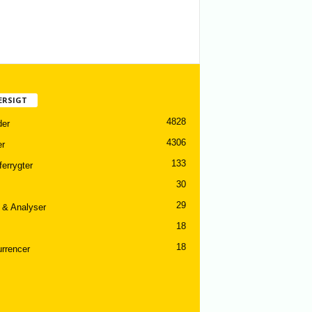
ERSIGT
4828
er
4306
er
133
ferrygter
30
29
 & Analyser
18
18
rrencer