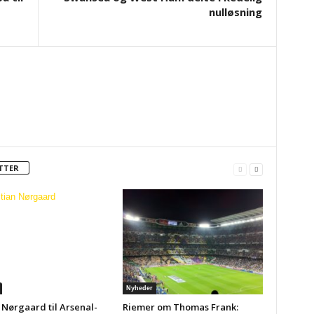
nulløsning
TTER
Nyheder
 Nørgaard til Arsenal-
Riemer om Thomas Frank: