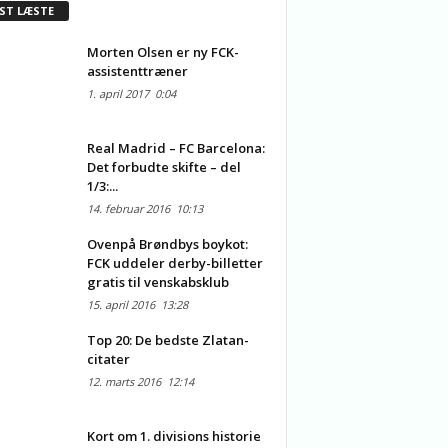
ST LÆSTE
Morten Olsen er ny FCK-
assistenttræner
1. april 2017
0:04
Real Madrid – FC Barcelona:
Det forbudte skifte – del
1/3:...
14. februar 2016
10:13
Ovenpå Brøndbys boykot:
FCK uddeler derby-billetter
gratis til venskabsklub
15. april 2016
13:28
Top 20: De bedste Zlatan-
citater
12. marts 2016
12:14
Kort om 1. divisions historie