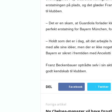
erstatningen på plads, og det glæder Fran
til klubben.
– Det er en skam, at Guardiola forlader klu
perfekt erstatning for Bayern München, fo
– Holdt som det er i dag, alt det arbejde
med alle sine idéer, men der er ikke noge
Bayern er sikret i fremtiden med Ancelott
Franz Beckenbauer optrådte selv i sin ak
godt kendskab til klubben.
DEL
Facebook
Twitter
Forrige artikel
Ny Chelsea-manager vil have Drogb