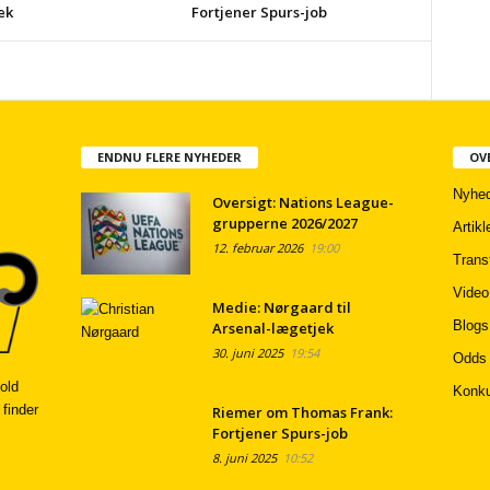
ek
Fortjener Spurs-job
ENDNU FLERE NYHEDER
OV
Nyhed
Oversigt: Nations League-
grupperne 2026/2027
Artikl
12. februar 2026
19:00
Trans
Video
Medie: Nørgaard til
Blogs
Arsenal-lægetjek
30. juni 2025
19:54
Odds
old
Konku
 finder
Riemer om Thomas Frank:
Fortjener Spurs-job
8. juni 2025
10:52