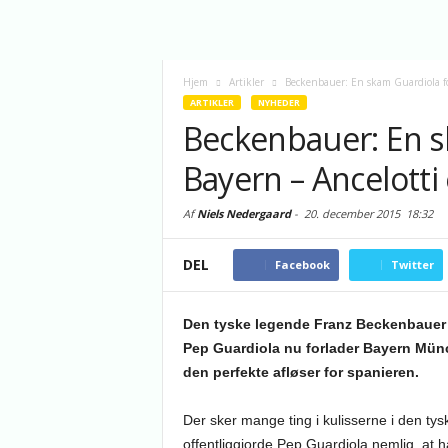
Hjem
Artikler
Beckenbauer: En skam Guardiola for
ARTIKLER
NYHEDER
Beckenbauer: En s
Bayern – Ancelotti
Af
Niels Nedergaard
-
20. december 2015
18:32
DEL
Facebook
Twitter
Den tyske legende Franz Beckenbauer lig
Pep Guardiola nu forlader Bayern Münc
den perfekte afløser for spanieren.
Der sker mange ting i kulisserne i den ty
offentliggjorde Pep Guardiola nemlig, at h