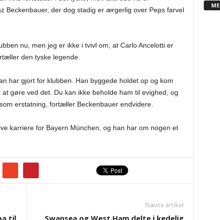
ME
z Beckenbauer, der dog stadig er ærgerlig over Peps farvel
bben nu, men jeg er ikke i tvivl om, at Carlo Ancelotti er
rtæller den tyske legende.
 han har gjort for klubben. Han byggede holdet op og kom
t at gøre ved det. Du kan ikke beholde ham til evighed, og
i som erstatning, fortæller Beckenbauer endvidere.
tive karriere for Bayern München, og han har om nogen et
Næste artikel
a til
Swansea og West Ham delte i kedelig