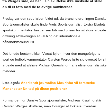
fra Werges side, da han i sin skuffelse ikke ønskede at stille
op til et foto med de to øvrige nominerede.
Fredag var den røde løber foldet ud, da brancheforeningen Danske
Sportsjournalister skulle finde Årets Sportsjournalist. Ekstra Bladets
sportskommentator Jan Jensen løb med prisen for sit store arbejde
omkring afdækningen af FIFA og det internationale
håndboldforbund IHF.
Det lunede bestemt ikke i Viasat-lejren, hvor den mangeårige tv-
vært og fodboldkommentator Carsten Werge følte sig overset for sit
arbejde med at afsløre Michael Qureshi for hans ufine journalistiske
metoder.
Læs også:
Anerkendt journalist: Mourinho vil forstærke
Manchester United på disse positioner
Formanden for Danske Sportsjournalister, Andreas Kraul, forstår
Carsten Werges skuffelse, men forsøger at forklare, hvordan