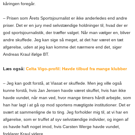
kåringen foregår.
– Prisen som Årets Sportsjournalist er ikke anderledes end andre
priser. Det er en jury med selvstændige holdninger til, hvad der er
god sportsjournalistik, der træffer valget. Når man vælger en, bliver
andre skuffede. Jeg kan sige så meget, at det har været en tæt
afgørelse, uden at jeg kan komme det nærmere end det, siger
Andreas Kraul ifølge BT.
Læs også:
Celta Vigo-profil: Havde tilbud fra mange klubber
– Jeg kan godt forstå, at Viasat er skuffede. Men jeg ville også
kunne forstå, hvis Jan Jensen havde været skuffet, hvis han ikke
havde vundet, når man ved, hvor mange timers hårdt arbejde, som
han har lagt i at gå op mod sportens mægtigste institutioner. Det er
svært at sammenligne de to ting. Jeg forholder mig til, at vi har en
afgørelse, som er truffet af syv selvstændige individer, og ingen af
os havde haft noget imod, hvis Carsten Werge havde vundet,
forklarer Kraul videre.