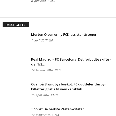
8. juni 2025
10:52
MEST LÆSTE
Morten Olsen er ny FCK-assistenttræner
1. april 2017
0:04
Real Madrid – FC Barcelona: Det forbudte skifte –
del 1/3:...
14. februar 2016
10:13
Ovenpå Brøndbys boykot: FCK uddeler derby-
billetter gratis til venskabsklub
15. april 2016
13:28
Top 20: De bedste Zlatan-citater
12. marts 2016
12:14