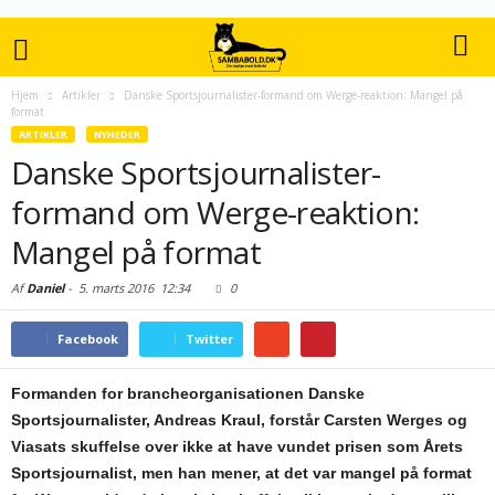
Hjem
Artikler
Danske Sportsjournalister-formand om Werge-reaktion: Mangel på
format
ARTIKLER
NYHEDER
Danske Sportsjournalister-
formand om Werge-reaktion:
Mangel på format
Af
Daniel
-
5. marts 2016
12:34
0
Facebook
Twitter
Formanden for brancheorganisationen Danske
Sportsjournalister, Andreas Kraul, forstår Carsten Werges og
Viasats skuffelse over ikke at have vundet prisen som Årets
Sportsjournalist, men han mener, at det var mangel på format