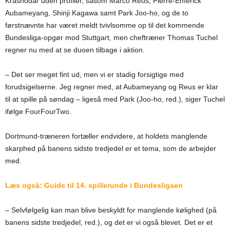
Krasnodar uden profiler, såsom Marco Reus, Pierre-Emerick
Aubameyang, Shinji Kagawa samt Park Joo-ho, og de to
førstnævnte har været meldt tvivlsomme op til det kommende
Bundesliga-opgør mod Stuttgart, men cheftræner Thomas Tuchel
regner nu med at se duoen tilbage i aktion.
– Det ser meget fint ud, men vi er stadig forsigtige med
forudsigelserne. Jeg regner med, at Aubameyang og Reus er klar
til at spille på søndag – ligeså med Park (Joo-ho, red.), siger Tuchel
ifølge FourFourTwo.
Dortmund-træneren fortæller endvidere, at holdets manglende
skarphed på banens sidste tredjedel er et tema, som de arbejder
med.
Læs også: Guide til 14. spillerunde i Bundesligaen
– Selvfølgelig kan man blive beskyldt for manglende kølighed (på
banens sidste tredjedel, red.), og det er vi også blevet. Det er et