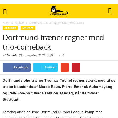
Hjem
Artikler
Dortmund-træner regner med trio-comeback
ARTIKLER
NYHEDER
Dortmund-træner regner med
trio-comeback
Af
Daniel
-
28. november 2015
14:51
0
Facebook
Twitter
Dortmunds cheftræner Thomas Tuchel regner stærkt med at se
trioen bestående af Marco Reus, Pierre-Emerick Aubameyang
og Park Joo-ho tilbage i aktion søndag, når de møder
Stuttgart.
Torsdag aften spillede Dortmund Europa League-kamp mod