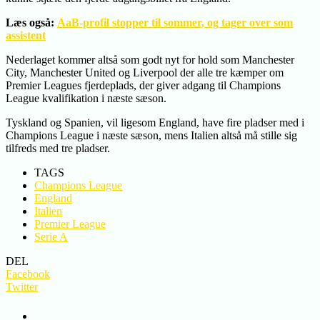
Læs også:
AaB-profil stopper til sommer, og tager over som
assistent
Nederlaget kommer altså som godt nyt for hold som Manchester
City, Manchester United og Liverpool der alle tre kæmper om
Premier Leagues fjerdeplads, der giver adgang til Champions
League kvalifikation i næste sæson.
Tyskland og Spanien, vil ligesom England, have fire pladser med i
Champions League i næste sæson, mens Italien altså må stille sig
tilfreds med tre pladser.
TAGS
Champions League
England
Italien
Premier League
Serie A
DEL
Facebook
Twitter