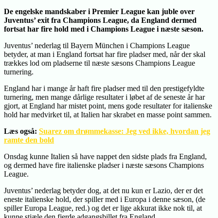
De engelske mandskaber i Premier League kan juble over
Juventus’ exit fra Champions League, da England dermed
fortsat har fire hold med i Champions League i næste sæson.
Juventus’ nederlag til Bayern München i Champions League
betyder, at man i England fortsat har fire pladser med, når der skal
trækkes lod om pladserne til næste sæsons Champions League
turnering.
England har i mange år haft fire pladser med til den prestigefyldte
turnering, men mange dårlige resultater i løbet af de seneste år har
gjort, at England har mistet point, mens gode resultater for italienske
hold har medvirket til, at Italien har skrabet en masse point sammen.
Læs også:
Suarez om drømmekasse: Jeg ved ikke, hvordan jeg
ramte den bold
Onsdag kunne Italien så have nappet den sidste plads fra England,
og dermed have fire italienske pladser i næste sæsons Champions
League.
Juventus’ nederlag betyder dog, at det nu kun er Lazio, der er det
eneste italienske hold, der spiller med i Europa i denne sæson, (de
spiller Europa League, red.) og det er lige akkurat ikke nok til, at
kunne stjæle den fjerde adgangsbillet fra England.