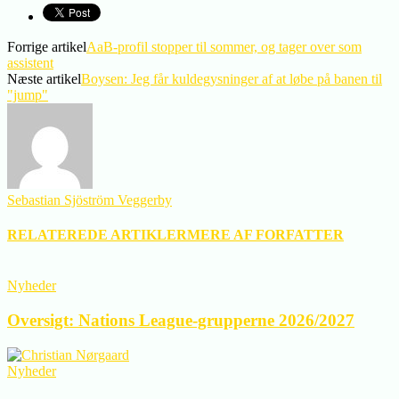
Forrige artikel
AaB-profil stopper til sommer, og tager over som
assistent
Næste artikel
Boysen: Jeg får kuldegysninger af at løbe på banen til
"jump"
Sebastian Sjöström Veggerby
RELATEREDE ARTIKLER
MERE AF FORFATTER
Nyheder
Oversigt: Nations League-grupperne 2026/2027
Nyheder