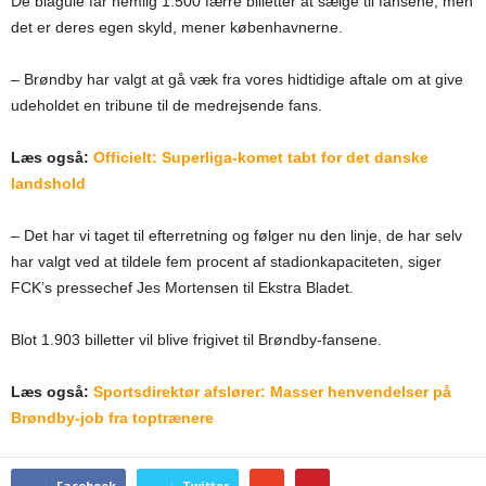
De blågule får nemlig 1.500 færre billetter at sælge til fansene, men
det er deres egen skyld, mener københavnerne.
– Brøndby har valgt at gå væk fra vores hidtidige aftale om at give
udeholdet en tribune til de medrejsende fans.
Læs også:
Officielt: Superliga-komet tabt for det danske
landshold
– Det har vi taget til efterretning og følger nu den linje, de har selv
har valgt ved at tildele fem procent af stadionkapaciteten, siger
FCK’s pressechef Jes Mortensen til Ekstra Bladet.
Blot 1.903 billetter vil blive frigivet til Brøndby-fansene.
Læs også:
Sportsdirektør afslører: Masser henvendelser på
Brøndby-job fra toptrænere
Facebook
Twitter