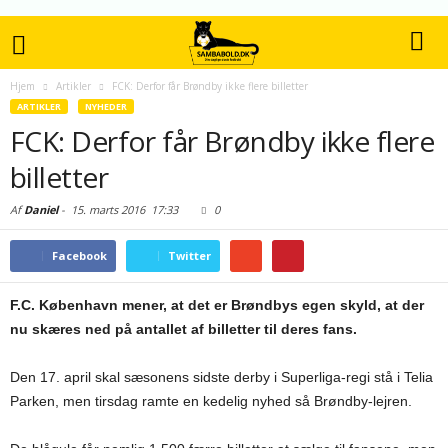
Hjem
Artikler
FCK: Derfor får Brøndby ikke flere billetter
ARTIKLER
NYHEDER
FCK: Derfor får Brøndby ikke flere
billetter
Af
Daniel
-
15. marts 2016
17:33
0
Facebook
Twitter
F.C. København mener, at det er Brøndbys egen skyld, at der
nu skæres ned på antallet af billetter til deres fans.
Den 17. april skal sæsonens sidste derby i Superliga-regi stå i Telia
Parken, men tirsdag ramte en kedelig nyhed så Brøndby-lejren.