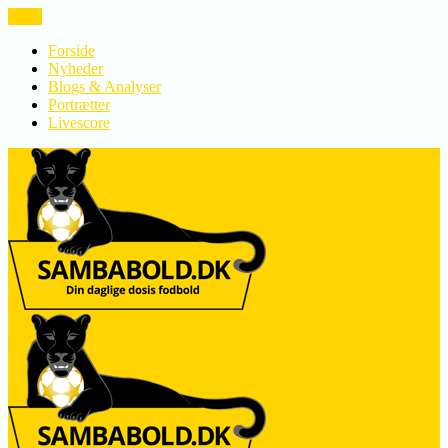
LUK
Forside
Nyheder
Blogs & Analyser
Portrætter
Livescore