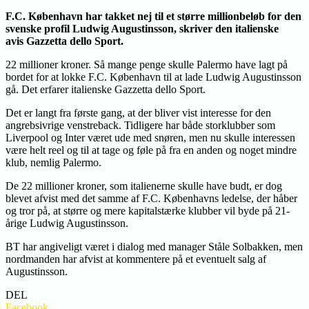
F.C. København har takket nej til et større millionbeløb for den
svenske profil Ludwig Augustinsson, skriver den italienske
avis Gazzetta dello Sport.
22 millioner kroner. Så mange penge skulle Palermo have lagt på
bordet for at lokke F.C. København til at lade Ludwig Augustinsson
gå. Det erfarer italienske Gazzetta dello Sport.
Det er langt fra første gang, at der bliver vist interesse for den
angrebsivrige venstreback. Tidligere har både storklubber som
Liverpool og Inter været ude med snøren, men nu skulle interessen
være helt reel og til at tage og føle på fra en anden og noget mindre
klub, nemlig Palermo.
De 22 millioner kroner, som italienerne skulle have budt, er dog
blevet afvist med det samme af F.C. Københavns ledelse, der håber
og tror på, at større og mere kapitalstærke klubber vil byde på 21-
årige Ludwig Augustinsson.
BT har angiveligt været i dialog med manager Ståle Solbakken, men
nordmanden har afvist at kommentere på et eventuelt salg af
Augustinsson.
DEL
Facebook