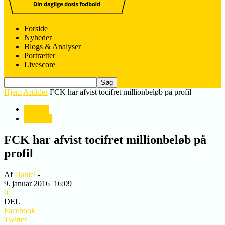
Forside
Nyheder
Blogs & Analyser
Portrætter
Livescore
Hjem
Artikler
FCK har afvist tocifret millionbeløb på profil
Artikler
Nyheder
FCK har afvist tocifret millionbeløb på
profil
Af
Daniel
-
9. januar 2016
16:09
0
DEL
Facebook
Twitter