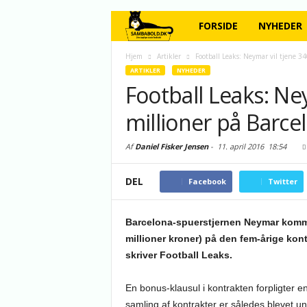
FORSIDE
NYHEDER
Hjem
Artikler
Football Leaks: Neymar vil tjene 34
ARTIKLER
NYHEDER
Football Leaks: Ne
millioner på Barce
Af
Daniel Fisker Jensen
-
11. april 2016
18:54
DEL
Facebook
Twitter
Barcelona-spuerstjernen Neymar kommer 
millioner kroner) på den fem-årige kon
skriver Football Leaks.
En bonus-klausul i kontrakten forpligter e
samling af kontrakter er således blevet un