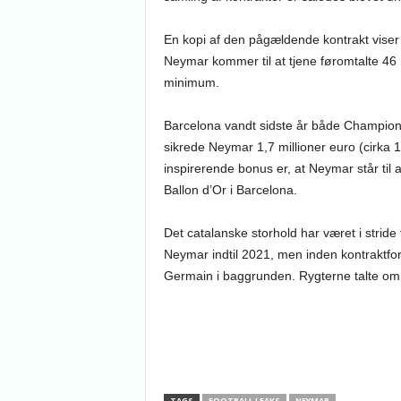
En kopi af den pågældende kontrakt viser så
Neymar kommer til at tjene føromtalte 46 
minimum.
Barcelona vandt sidste år både Champion
sikrede Neymar 1,7 millioner euro (cirka 1
inspirerende bonus er, at Neymar står til a
Ballon d’Or i Barcelona.
Det catalanske storhold har været i strid
Neymar indtil 2021, men inden kontraktfo
Germain i baggrunden. Rygterne talte om e
TAGS
FOOTBALL LEAKS
NEYMAR