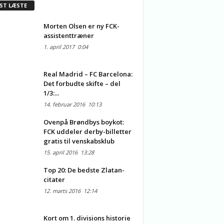
ST LÆSTE
Morten Olsen er ny FCK-
assistenttræner
1. april 2017
0:04
Real Madrid – FC Barcelona:
Det forbudte skifte – del
1/3:...
14. februar 2016
10:13
Ovenpå Brøndbys boykot:
FCK uddeler derby-billetter
gratis til venskabsklub
15. april 2016
13:28
Top 20: De bedste Zlatan-
citater
12. marts 2016
12:14
Kort om 1. divisions historie