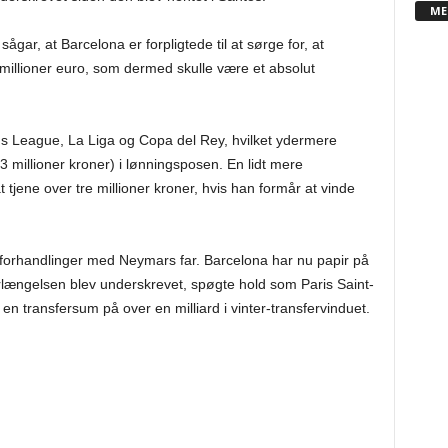
ME
gar, at Barcelona er forpligtede til at sørge for, at
millioner euro, som dermed skulle være et absolut
s League, La Liga og Copa del Rey, hvilket ydermere
3 millioner kroner) i lønningsposen. En lidt mere
t tjene over tre millioner kroner, hvis han formår at vinde
e forhandlinger med Neymars far. Barcelona har nu papir på
rlængelsen blev underskrevet, spøgte hold som Paris Saint-
n transfersum på over en milliard i vinter-transfervinduet.