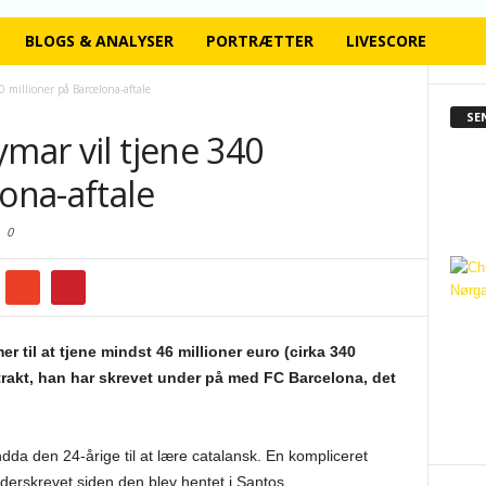
BLOGS & ANALYSER
PORTRÆTTER
LIVESCORE
0 millioner på Barcelona-aftale
SE
ymar vil tjene 340
lona-aftale
0
til at tjene mindst 46 millioner euro (cirka 340
trakt, han har skrevet under på med FC Barcelona, det
ndda den 24-årige til at lære catalansk. En kompliceret
derskrevet siden den blev hentet i Santos.