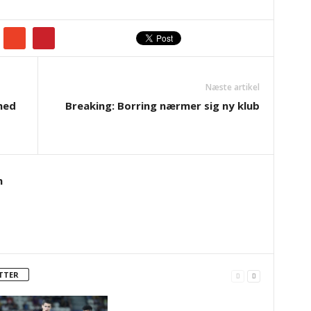
Næste artikel
med
Breaking: Borring nærmer sig ny klub
n
TTER