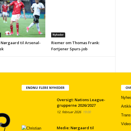
Nyheder
 Nørgaard til Arsenal-
Riemer om Thomas Frank:
ek
Fortjener Spurs-job
ENDNU FLERE NYHEDER
OV
Nyhed
Oversigt: Nations League-
grupperne 2026/2027
Artikl
12. februar 2026
19:00
Trans
Video
Medie: Nørgaard til