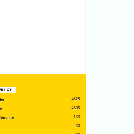
ERSIGT
4828
er
4306
er
133
ferrygter
30