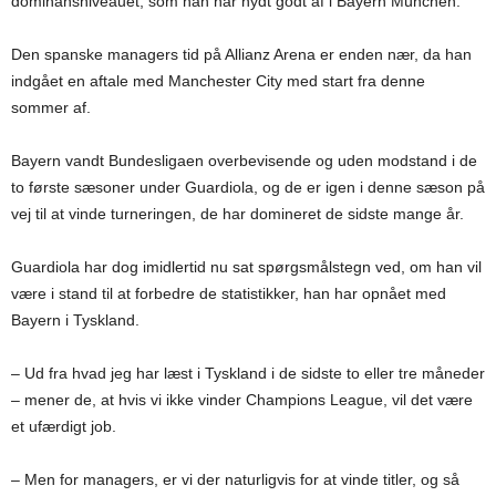
dominansniveauet, som han har nydt godt af i Bayern München.
Den spanske managers tid på Allianz Arena er enden nær, da han
indgået en aftale med Manchester City med start fra denne
sommer af.
Bayern vandt Bundesligaen overbevisende og uden modstand i de
to første sæsoner under Guardiola, og de er igen i denne sæson på
vej til at vinde turneringen, de har domineret de sidste mange år.
Guardiola har dog imidlertid nu sat spørgsmålstegn ved, om han vil
være i stand til at forbedre de statistikker, han har opnået med
Bayern i Tyskland.
– Ud fra hvad jeg har læst i Tyskland i de sidste to eller tre måneder
– mener de, at hvis vi ikke vinder Champions League, vil det være
et ufærdigt job.
– Men for managers, er vi der naturligvis for at vinde titler, og så