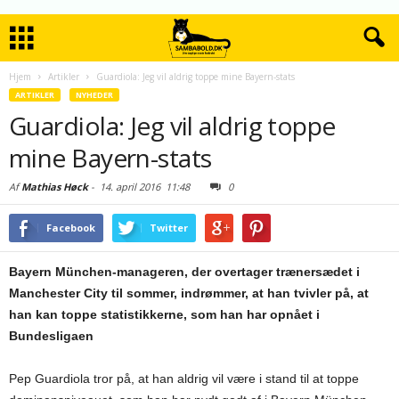
Hjem
Artikler
Guardiola: Jeg vil aldrig toppe mine Bayern-stats
ARTIKLER
NYHEDER
Guardiola: Jeg vil aldrig toppe
mine Bayern-stats
Af
Mathias Høck
-
14. april 2016
11:48
0
Facebook
Twitter
Bayern München-manageren, der overtager trænersædet i
Manchester City til sommer, indrømmer, at han tvivler på, at
han kan toppe statistikkerne, som han har opnået i
Bundesligaen
Pep Guardiola tror på, at han aldrig vil være i stand til at toppe