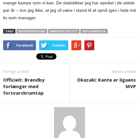
mange kampe som vi kan. De statistikker jeg har opnået i de sidste
par år – tror jeg ikke, at jeg vil være i stand til at opnå igen i hele mit
liv som manager.
TAGS
BAYERN MÜNCHEN
MANCHESTER CITY
PEP GUARDIOLA
Facebook
Twitter
Forrige artikel
Næste artikel
Officielt: Brøndby
Okazaki: Kante er ligaens
forlænger med
MVP
forsvarskrumtap