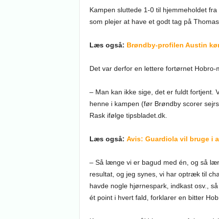
Kampen sluttede 1-0 til hjemmeholdet fra
som plejer at have et godt tag på Thomas
Læs også:
Brøndby-profilen Austin kø
Det var derfor en lettere fortørnet Hobro-
– Man kan ikke sige, det er fuldt fortjent.
henne i kampen (før Brøndby scorer sejrsm
Rask ifølge tipsbladet.dk.
Læs også:
Avis: Guardiola vil bruge i a
– Så længe vi er bagud med én, og så længe
resultat, og jeg synes, vi har optræk til ch
havde nogle hjørnespark, indkast osv., så v
ét point i hvert fald, forklarer en bitter H