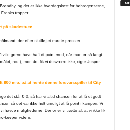
ME
 Brøndby, og det er ikke hverdagskost for hobrogenserne,
 Franks tropper.
rt på skadestuen
målmand, der efter slutfløjtet mødte pressen.
 Vi ville gerne have haft ét point med, når man er så langt
ålet, red.), men det fik vi desværre ikke, siger Jesper
lt 800 mio. på at hente denne forsvarsspiller til City
 det står 0-0, så har vi altid chancen for at få et godt
ancer, så det var ikke helt umuligt at få point i kampen. Vi
i havde mulighederne. Derfor er vi trætte af, at vi ikke fik
obro-keeper videre.