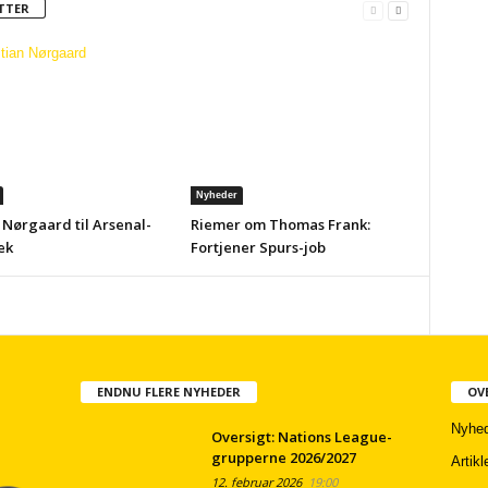
TTER
Nyheder
 Nørgaard til Arsenal-
Riemer om Thomas Frank:
ek
Fortjener Spurs-job
ENDNU FLERE NYHEDER
OV
Nyhed
Oversigt: Nations League-
grupperne 2026/2027
Artikl
12. februar 2026
19:00