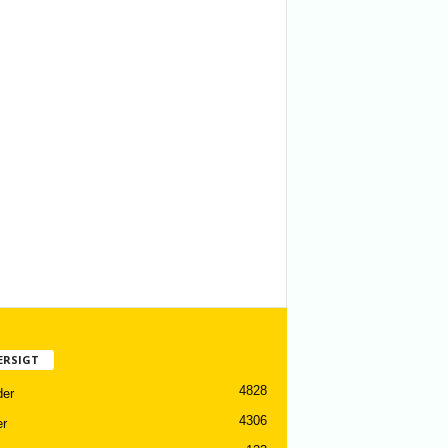
ERSIGT
4828
er
4306
er