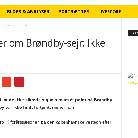
BLOGS & ANALYSER
PORTRÆTTER
LIVESCORE
: Ikke fuldt fortjent
SE
er om Brøndby-sejr: Ikke
, at de ikke sikrede sig minimum ét point på Brøndby
y var ikke fuldt fortjent, mener han.
ro IK forårssæsonen på den københavnske vestegn efter