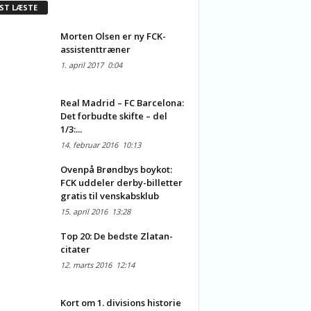
ST LÆSTE
Morten Olsen er ny FCK-
assistenttræner
1. april 2017
0:04
Real Madrid – FC Barcelona:
Det forbudte skifte – del
1/3:...
14. februar 2016
10:13
Ovenpå Brøndbys boykot:
FCK uddeler derby-billetter
gratis til venskabsklub
15. april 2016
13:28
Top 20: De bedste Zlatan-
citater
12. marts 2016
12:14
Kort om 1. divisions historie