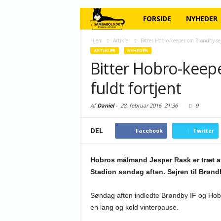
FORSIDE
NYHEDER
Hjem
Artikler
Bitter Hobro-keeper om Brøndby-sejr
ARTIKLER
NYHEDER
Bitter Hobro-keep
fuldt fortjent
Af
Daniel
-
28. februar 2016
21:36
0
DEL
Facebook
Twitter
Hobros målmand Jesper Rask er træt af
Stadion søndag aften. Sejren til Brøndb
Søndag aften indledte Brøndby IF og Hob
en lang og kold vinterpause.