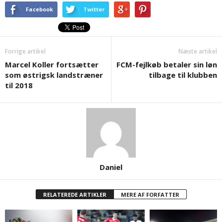
Facebook
Twitter
Forrige artikel
Næste artikel
Marcel Koller fortsætter
FCM-fejlkøb betaler sin løn
som østrigsk landstræner
tilbage til klubben
til 2018
Daniel
RELATEREDE ARTIKLER
MERE AF FORFATTER