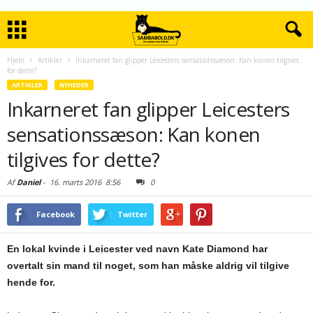
Hjem
Artikler
Inkarneret fan glipper Leicesters sensationssæson: Kan konen tilgives
for dette?
ARTIKLER
NYHEDER
Inkarneret fan glipper Leicesters
sensationssæson: Kan konen
tilgives for dette?
Af
Daniel
-
16. marts 2016
8:56
0
Facebook
Twitter
En lokal kvinde i Leicester ved navn Kate Diamond har
overtalt sin mand til noget, som han måske aldrig vil tilgive
hende for.