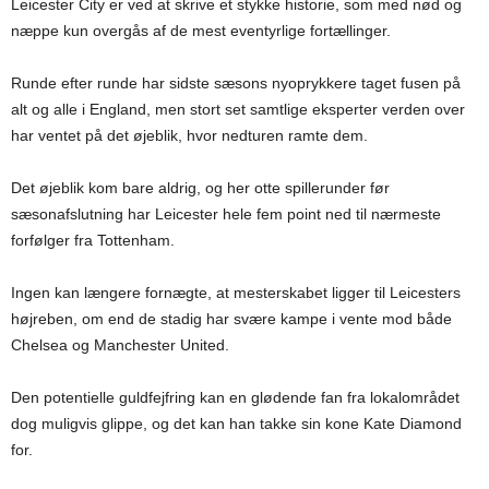
Leicester City er ved at skrive et stykke historie, som med nød og
næppe kun overgås af de mest eventyrlige fortællinger.
Runde efter runde har sidste sæsons nyoprykkere taget fusen på
alt og alle i England, men stort set samtlige eksperter verden over
har ventet på det øjeblik, hvor nedturen ramte dem.
Det øjeblik kom bare aldrig, og her otte spillerunder før
sæsonafslutning har Leicester hele fem point ned til nærmeste
forfølger fra Tottenham.
Ingen kan længere fornægte, at mesterskabet ligger til Leicesters
højreben, om end de stadig har svære kampe i vente mod både
Chelsea og Manchester United.
Den potentielle guldfejfring kan en glødende fan fra lokalområdet
dog muligvis glippe, og det kan han takke sin kone Kate Diamond
for.