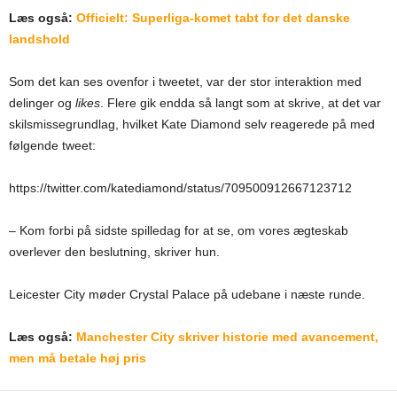
Læs også:
Officielt: Superliga-komet tabt for det danske
landshold
Som det kan ses ovenfor i tweetet, var der stor interaktion med
delinger og
likes
. Flere gik endda så langt som at skrive, at det var
skilsmissegrundlag, hvilket Kate Diamond selv reagerede på med
følgende tweet:
https://twitter.com/katediamond/status/709500912667123712
– Kom forbi på sidste spilledag for at se, om vores ægteskab
overlever den beslutning, skriver hun.
Leicester City møder Crystal Palace på udebane i næste runde.
Læs også:
Manchester City skriver historie med avancement,
men må betale høj pris