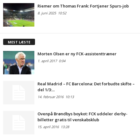
Riemer om Thomas Frank: Fortjener Spurs-job
8. juni 2025
10:52
MEST LÆSTE
Morten Olsen er ny FCK-assistenttræner
1. april 2017
0:04
Real Madrid – FC Barcelona: Det forbudte skifte –
del 1/3:...
14. februar 2016
10:13
Ovenpå Brøndbys boykot: FCK uddeler derby-
billetter gratis til venskabsklub
15. april 2016
13:28