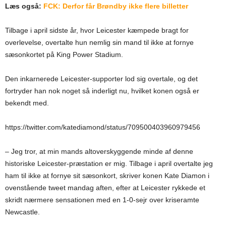
Læs også:
FCK: Derfor får Brøndby ikke flere billetter
Tilbage i april sidste år, hvor Leicester kæmpede bragt for
overlevelse, overtalte hun nemlig sin mand til ikke at fornye
sæsonkortet på King Power Stadium.
Den inkarnerede Leicester-supporter lod sig overtale, og det
fortryder han nok noget så inderligt nu, hvilket konen også er
bekendt med.
https://twitter.com/katediamond/status/709500403960979456
– Jeg tror, at min mands altoverskyggende minde af denne
historiske Leicester-præstation er mig. Tilbage i april overtalte jeg
ham til ikke at fornye sit sæsonkort, skriver konen Kate Diamon i
ovenstående tweet mandag aften, efter at Leicester rykkede et
skridt nærmere sensationen med en 1-0-sejr over kriseramte
Newcastle.