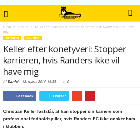
Hjem
Artikler
Keller efter konetyveri: Stopper karrieren, hvis Randers ikke vil have
mig
ARTIKLER
NYHEDER
Keller efter konetyveri: Stopper
karrieren, hvis Randers ikke vil
have mig
Af
Daniel
-
18. marts 2016
16:33
0
Facebook
Twitter
Christian Keller fastslår, at han stopper sin karriere som
professionel fodboldspiller, hvis Randers FC ikke ønsker ham
i klubben.