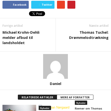
Facebook
Twitter
Forrige artikel
Næste artikel
Michael Krohn-Dehli
Thomas Tuchel:
melder afbud til
Drømmelodtrækning
landsholdet
Daniel
RELATEREDE ARTIKLER
MERE AF FORFATTER
Nyheder
Riemer om Thomas
Nyheder