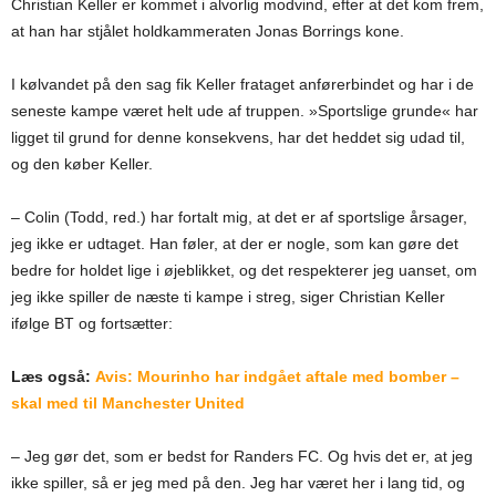
Christian Keller er kommet i alvorlig modvind, efter at det kom frem,
at han har stjålet holdkammeraten Jonas Borrings kone.
I kølvandet på den sag fik Keller frataget anførerbindet og har i de
seneste kampe været helt ude af truppen. »Sportslige grunde« har
ligget til grund for denne konsekvens, har det heddet sig udad til,
og den køber Keller.
– Colin (Todd, red.) har fortalt mig, at det er af sportslige årsager,
jeg ikke er udtaget. Han føler, at der er nogle, som kan gøre det
bedre for holdet lige i øjeblikket, og det respekterer jeg uanset, om
jeg ikke spiller de næste ti kampe i streg, siger Christian Keller
ifølge BT og fortsætter:
Læs også:
Avis: Mourinho har indgået aftale med bomber –
skal med til Manchester United
– Jeg gør det, som er bedst for Randers FC. Og hvis det er, at jeg
ikke spiller, så er jeg med på den. Jeg har været her i lang tid, og