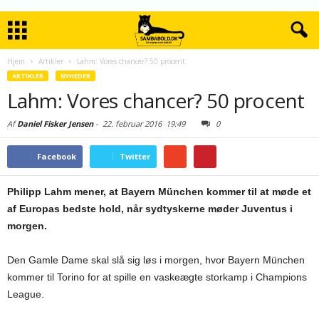
Hjem
Artikler
Lahm: Vores chancer? 50 procent
ARTIKLER
NYHEDER
Lahm: Vores chancer? 50 procent
Af
Daniel Fisker Jensen
-
22. februar 2016
19:49
0
Facebook
Twitter
Philipp Lahm mener, at Bayern München kommer til at møde et
af Europas bedste hold, når sydtyskerne møder Juventus i
morgen.
Den Gamle Dame skal slå sig løs i morgen, hvor Bayern München
kommer til Torino for at spille en vaskeægte storkamp i Champions
League.