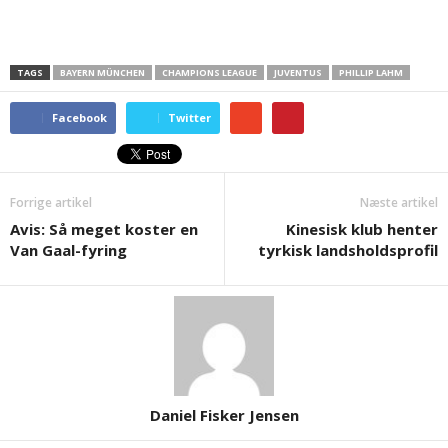
TAGS
BAYERN MÜNCHEN
CHAMPIONS LEAGUE
JUVENTUS
PHILLIP LAHM
Facebook
Twitter
Forrige artikel
Næste artikel
Avis: Så meget koster en
Kinesisk klub henter
Van Gaal-fyring
tyrkisk landsholdsprofil
Daniel Fisker Jensen