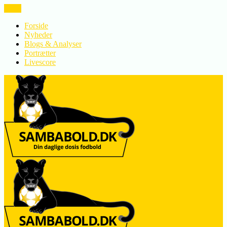
LUK
Forside
Nyheder
Blogs & Analyser
Portrætter
Livescore