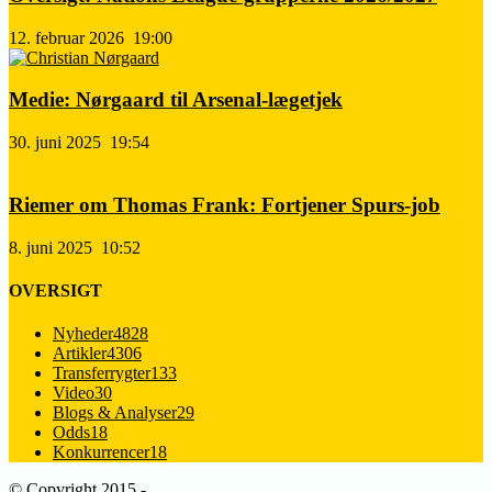
12. februar 2026
19:00
Medie: Nørgaard til Arsenal-lægetjek
30. juni 2025
19:54
Riemer om Thomas Frank: Fortjener Spurs-job
8. juni 2025
10:52
OVERSIGT
Nyheder
4828
Artikler
4306
Transferrygter
133
Video
30
Blogs & Analyser
29
Odds
18
Konkurrencer
18
© Copyright 2015 -