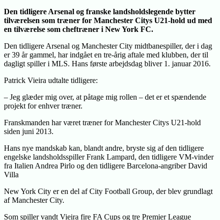
Den tidligere Arsenal og franske landsholdslegende bytter
tilværelsen som træner for Manchester Citys U21-hold ud med
en tilværelse som cheftræner i New York FC.
Den tidligere Arsenal og Manchester City midtbanespiller, der i dag
er 39 år gammel, har indgået en tre-årig aftale med klubben, der til
dagligt spiller i MLS. Hans første arbejdsdag bliver 1. januar 2016.
Patrick Vieira udtalte tidligere:
– Jeg glæder mig over, at påtage mig rollen – det er et spændende
projekt for enhver træner.
Franskmanden har været træner for Manchester Citys U21-hold
siden juni 2013.
Hans nye mandskab kan, blandt andre, bryste sig af den tidligere
engelske landsholdsspiller Frank Lampard, den tidligere VM-vinder
fra Italien Andrea Pirlo og den tidligere Barcelona-angriber David
Villa
New York City er en del af City Football Group, der blev grundlagt
af Manchester City.
Som spiller vandt Vieira fire FA Cups og tre Premier League