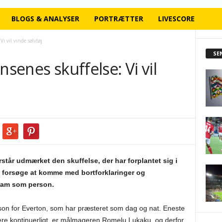
BLOGS & ANALYSER
PORTRÆTTER
LIVESCORE
Vi vil vinde sølvtøj
SE
nsenes skuffelse: Vi vil
tår udmærket den skuffelse, der har forplantet sig i
e forsøge at komme med bortforklaringer og
l ham som person.
son for Everton, som har præsteret som dag og nat. Eneste
tere kontinuerligt, er målmageren Romelu Lukaku, og derfor