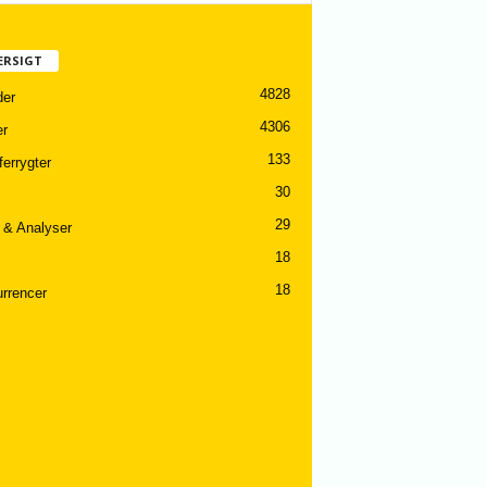
ERSIGT
4828
er
4306
er
133
ferrygter
30
29
 & Analyser
18
18
rrencer