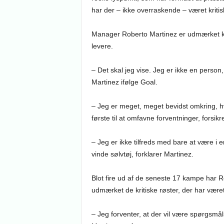
har der – ikke overraskende – været kritis
Manager Roberto Martinez er udmærket klar
levere.
– Det skal jeg vise. Jeg er ikke en perso
Martinez ifølge Goal.
– Jeg er meget, meget bevidst omkring, 
første til at omfavne forventninger, forsik
– Jeg er ikke tilfreds med bare at være i e
vinde sølvtøj, forklarer Martinez.
Blot fire ud af de seneste 17 kampe har Rob
udmærket de kritiske røster, der har være
– Jeg forventer, at der vil være spørgsmål