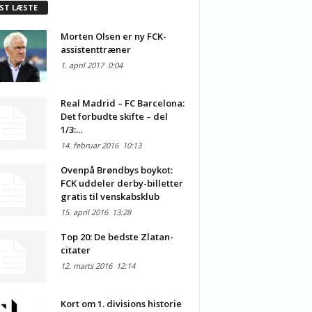
ST LÆSTE
Morten Olsen er ny FCK-
assistenttræner
1. april 2017
0:04
Real Madrid – FC Barcelona:
Det forbudte skifte – del
1/3:...
14. februar 2016
10:13
Ovenpå Brøndbys boykot:
FCK uddeler derby-billetter
gratis til venskabsklub
15. april 2016
13:28
Top 20: De bedste Zlatan-
citater
12. marts 2016
12:14
Kort om 1. divisions historie