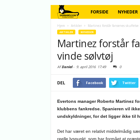
FORSIDE
NYHEDER
Hjem
Artikler
Martinez forstår fansenes skuffelse: 
ARTIKLER
NYHEDER
Martinez forstår fa
vinde sølvtøj
Af
Daniel
-
9. april 2016
17:49
0
DEL
Facebook
Twitter
Evertons manager Roberto Martinez fors
klubbens fankredse. Spanieren vil ikk
undskyldninger, for det ligger ikke ti
Det har været en relativt middelmådig sæ
reelle lyspunkt, som har formået at præs