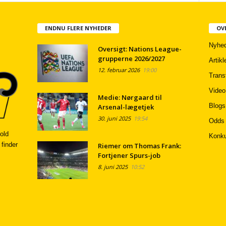
ENDNU FLERE NYHEDER
OV
Nyhed
Oversigt: Nations League-
grupperne 2026/2027
Artikl
12. februar 2026
19:00
Trans
Video
Medie: Nørgaard til
Blogs
Arsenal-lægetjek
30. juni 2025
19:54
Odds
old
Konku
 finder
Riemer om Thomas Frank:
Fortjener Spurs-job
8. juni 2025
10:52