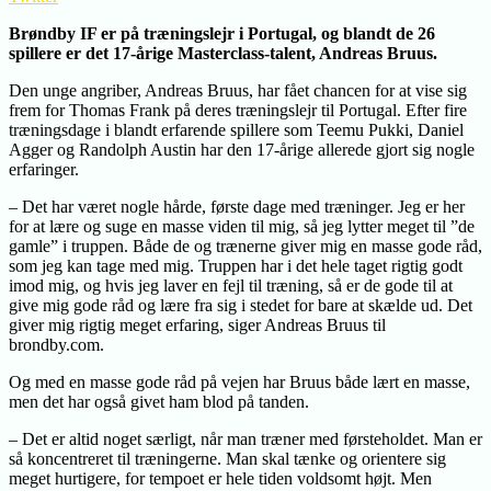
Brøndby IF er på træningslejr i Portugal, og blandt de 26
spillere er det 17-årige Masterclass-talent, Andreas Bruus.
Den unge angriber, Andreas Bruus, har fået chancen for at vise sig
frem for Thomas Frank på deres træningslejr til Portugal. Efter fire
træningsdage i blandt erfarende spillere som Teemu Pukki, Daniel
Agger og Randolph Austin har den 17-årige allerede gjort sig nogle
erfaringer.
– Det har været nogle hårde, første dage med træninger. Jeg er her
for at lære og suge en masse viden til mig, så jeg lytter meget til ”de
gamle” i truppen. Både de og trænerne giver mig en masse gode råd,
som jeg kan tage med mig. Truppen har i det hele taget rigtig godt
imod mig, og hvis jeg laver en fejl til træning, så er de gode til at
give mig gode råd og lære fra sig i stedet for bare at skælde ud. Det
giver mig rigtig meget erfaring, siger Andreas Bruus til
brondby.com.
Og med en masse gode råd på vejen har Bruus både lært en masse,
men det har også givet ham blod på tanden.
– Det er altid noget særligt, når man træner med førsteholdet. Man er
så koncentreret til træningerne. Man skal tænke og orientere sig
meget hurtigere, for tempoet er hele tiden voldsomt højt. Men