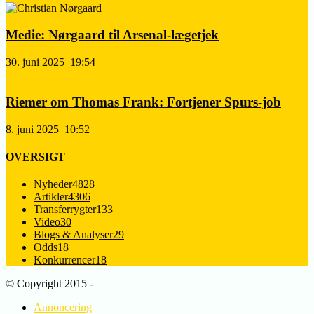
Medie: Nørgaard til Arsenal-lægetjek
30. juni 2025
19:54
Riemer om Thomas Frank: Fortjener Spurs-job
8. juni 2025
10:52
OVERSIGT
Nyheder
4828
Artikler
4306
Transferrygter
133
Video
30
Blogs & Analyser
29
Odds
18
Konkurrencer
18
© Copyright 2015 -
Annoncering