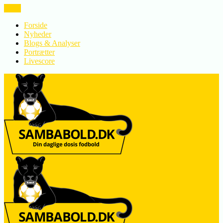
LUK
Forside
Nyheder
Blogs & Analyser
Portrætter
Livescore