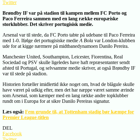
Twitter
Brøndby IF var på stadion til kampen mellem FC Porto og
Paco Ferreira sammen med en lang række europæiske
storklubber. Det skriver portugisisk medie.
Arsenal var til stede, da FC Porto tabte på udebane til Paco Ferreira
med 1-0. Ifølge det portugisiske medie
A Bola
var London-klubben
ude for at kigge nærmere på midtbanedynamoen Danilo Pereira.
Manchester United, Southampton, Leicester, Fiorentina, Real
Sociedad og PSV skulle ligeledes have haft repræsentanter sendt
afsted til Portugal, og selvsamme medie skriver, at også Brøndby IF
var til stede på stadion.
Historien fortæller imidlertid ikke noget om, hvad de blågule skulle
have været på udkig efter, men det har næppe været samme ærinde
som Arsenal, som kæmper med en lang række andre topklubber
rundt om i Europa for at sikre Danilo Pereiras signatur.
Læs også:
Fem grunde til, at Tottenham stadig bør kæmpe for
Premier League-titlen
DEL
Facebook
Twitter