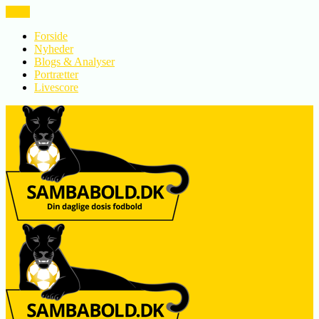
LUK
Forside
Nyheder
Blogs & Analyser
Portrætter
Livescore