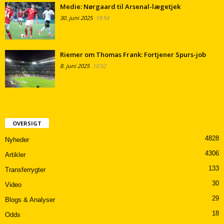
Medie: Nørgaard til Arsenal-lægetjek
30. juni 2025
19:54
Riemer om Thomas Frank: Fortjener Spurs-job
8. juni 2025
10:52
OVERSIGT
4828
Nyheder
4306
Artikler
133
Transferrygter
30
Video
29
Blogs & Analyser
18
Odds