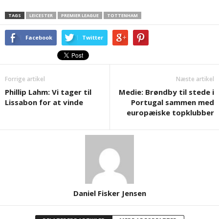
TAGS
LEICESTER
PREMIER LEAGUE
TOTTENHAM
Facebook
Twitter
Forrige artikel
Næste artikel
Phillip Lahm: Vi tager til
Medie: Brøndby til stede i
Lissabon for at vinde
Portugal sammen med
europæiske topklubber
Daniel Fisker Jensen