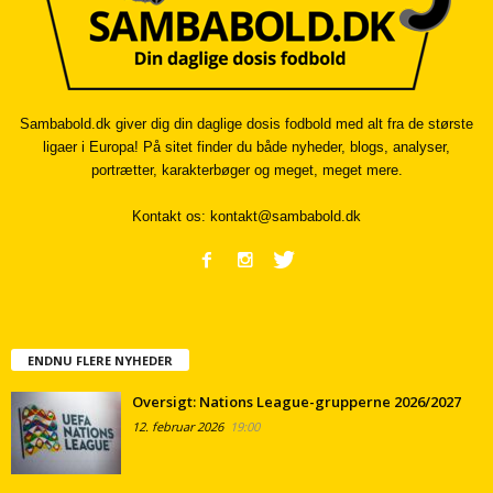
Sambabold.dk giver dig din daglige dosis fodbold med alt fra de største
ligaer i Europa! På sitet finder du både nyheder, blogs, analyser,
portrætter, karakterbøger og meget, meget mere.
Kontakt os:
kontakt@sambabold.dk
ENDNU FLERE NYHEDER
Oversigt: Nations League-grupperne 2026/2027
12. februar 2026
19:00