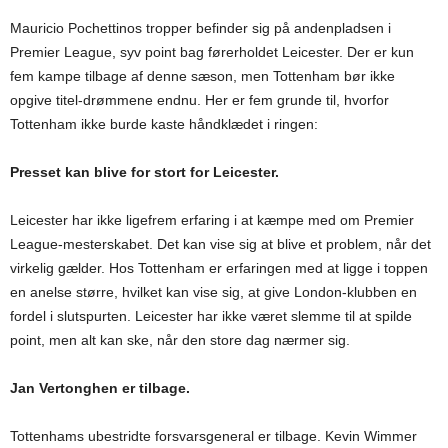
Mauricio Pochettinos tropper befinder sig på andenpladsen i
Premier League, syv point bag førerholdet Leicester. Der er kun
fem kampe tilbage af denne sæson, men Tottenham bør ikke
opgive titel-drømmene endnu. Her er fem grunde til, hvorfor
Tottenham ikke burde kaste håndklædet i ringen:
Presset kan blive for stort for Leicester.
Leicester har ikke ligefrem erfaring i at kæmpe med om Premier
League-mesterskabet. Det kan vise sig at blive et problem, når det
virkelig gælder. Hos Tottenham er erfaringen med at ligge i toppen
en anelse større, hvilket kan vise sig, at give London-klubben en
fordel i slutspurten. Leicester har ikke været slemme til at spilde
point, men alt kan ske, når den store dag nærmer sig.
Jan Vertonghen er tilbage.
Tottenhams ubestridte forsvarsgeneral er tilbage. Kevin Wimmer