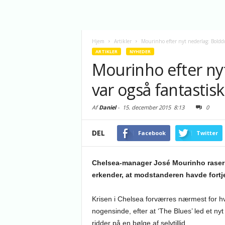
Hjem
Artikler
Mourinho efter nyt nederlag: Bolddr
ARTIKLER
NYHEDER
Mourinho efter ny
var også fantastis
Af
Daniel
-
15. december 2015
8:13
0
DEL
Facebook
Twitter
Chelsea-manager José Mourinho raser i
erkender, at modstanderen havde fortj
Krisen i Chelsea forværres nærmest for hv
nogensinde, efter at ‘The Blues’ led et ny
ridder på en bølge af selvtillid.