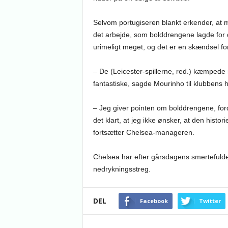
Selvom portugiseren blankt erkender, at
det arbejde, som bolddrengene lagde for 
urimeligt meget, og det er en skændsel fo
– De (Leicester-spillerne, red.) kæmpede
fantastiske, sagde Mourinho til klubbens
– Jeg giver pointen om bolddrengene, for
det klart, at jeg ikke ønsker, at den histor
fortsætter Chelsea-manageren.
Chelsea har efter gårsdagens smertefulde n
nedrykningsstreg.
DEL
Facebook
Twitter