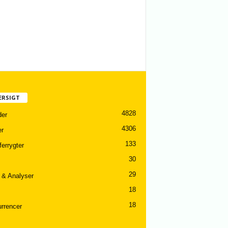
ERSIGT
4828
er
4306
er
133
ferrygter
30
29
 & Analyser
18
18
rrencer