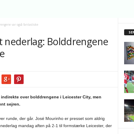
engene var også fantastiske
SE
t nederlag: Bolddrengene
ke
ndirekte over bolddrengene i Leicester City, men
ent sejren.
er runde, der går. José Mourinho er presset som aldrig
t nederlag mandag aften på 2-1 til formstærke Leicester, der