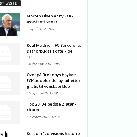
ST LÆSTE
Morten Olsen er ny FCK-
assistenttræner
1. april 2017
0:04
Real Madrid – FC Barcelona:
Det forbudte skifte – del
1/3:...
14. februar 2016
10:13
Ovenpå Brøndbys boykot:
FCK uddeler derby-billetter
gratis til venskabsklub
15. april 2016
13:28
Top 20: De bedste Zlatan-
citater
12. marts 2016
12:14
Kort om 1. divisions historie