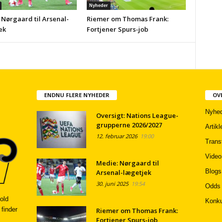
Nyheder
 Nørgaard til Arsenal-
Riemer om Thomas Frank:
ek
Fortjener Spurs-job
ENDNU FLERE NYHEDER
OV
Nyhed
Oversigt: Nations League-
grupperne 2026/2027
Artikl
12. februar 2026
19:00
Trans
Video
Medie: Nørgaard til
Blogs
Arsenal-lægetjek
30. juni 2025
19:54
Odds
old
Konku
 finder
Riemer om Thomas Frank:
Fortjener Spurs-job