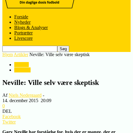
Forside
Nyheder
Blogs & Analyser
Portrætter
Livescore
Hjem
Artikler
Neville: Ville selv være skeptisk
Artikler
Nyheder
Neville: Ville selv være skeptisk
Af
Niels Nedergaard
-
14. december 2015
20:09
0
DEL
Facebook
Twitter
Gary Neville har forståelse for, hvis der er mange, der er