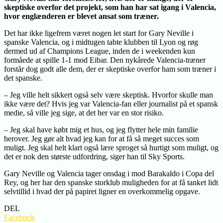
skeptiske overfor det projekt, som han har sat igang i Valencia,
hvor englænderen er blevet ansat som træner.
Det har ikke ligefrem været nogen let start for Gary Neville i
spanske Valencia, og i midtugen tabte klubben til Lyon og røg
dermed ud af Champions League, inden de i weekenden kun
formåede at spille 1-1 mod Eibar. Den nykårede Valencia-træner
forstår dog godt alle dem, der er skeptiske overfor ham som træner i
det spanske.
– Jeg ville helt sikkert også selv være skeptisk. Hvorfor skulle man
ikke være det? Hvis jeg var Valencia-fan eller journalist på et spansk
medie, så ville jeg sige, at det her var en stor risiko.
– Jeg skal have købt mig et hus, og jeg flytter hele min familie
herover. Jeg gør alt hvad jeg kan for at få så meget succes som
muligt. Jeg skal helt klart også lære sproget så hurtigt som muligt, og
det er nok den største udfordring, siger han til Sky Sports.
Gary Neville og Valencia tager onsdag i mod Barakaldo i Copa del
Rey, og her har den spanske storklub muligheden for at få tanket lidt
selvtillid i hvad der på papiret ligner en overkommelig opgave.
DEL
Facebook