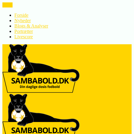
LUK
Forside
Nyheder
Blogs & Analyser
Portrætter
Livescore