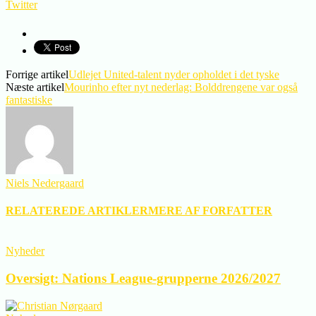
Twitter
Forrige artikel
Udlejet United-talent nyder opholdet i det tyske
Næste artikel
Mourinho efter nyt nederlag: Bolddrengene var også
fantastiske
Niels Nedergaard
RELATEREDE ARTIKLER
MERE AF FORFATTER
Nyheder
Oversigt: Nations League-grupperne 2026/2027