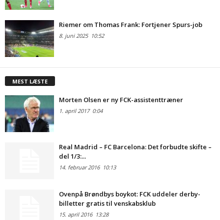
Riemer om Thomas Frank: Fortjener Spurs-job
8. juni 2025
10:52
MEST LÆSTE
Morten Olsen er ny FCK-assistenttræner
1. april 2017
0:04
Real Madrid – FC Barcelona: Det forbudte skifte –
del 1/3:...
14. februar 2016
10:13
Ovenpå Brøndbys boykot: FCK uddeler derby-
billetter gratis til venskabsklub
15. april 2016
13:28