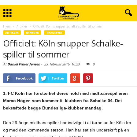
Hjem
Artikler
Officielt: Köln snupper Schalke-spiller til sommer
ARTIKLER
NYHEDER
TRANSFERS
Officielt: Köln snupper Schalke-
spiller til sommer
Af
Daniel Fisker Jensen
-
23. februar 2016
10:23
0
Facebook
Twitter
1. FC Köln har forstærket deres hold med midtbanespilleren
Marco Höger, som kommer til klubben fra Schalke 04. Det
bekræftede begge Bundesliga-klubber mandag.
Den 26-årige midtbanespiller har indvilget i at tørne ud for Köln fra
og med den kommende sæson. Han har sat sin underskrift på en