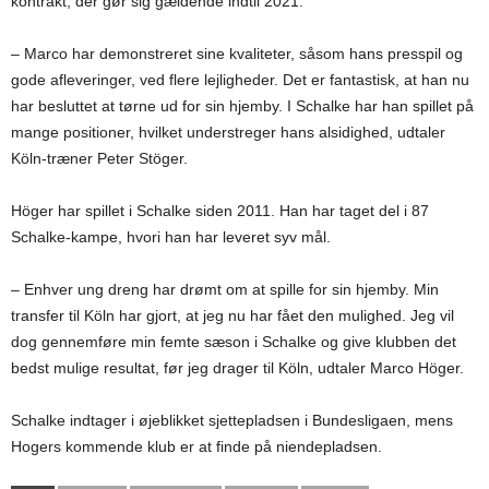
kontrakt, der gør sig gældende indtil 2021.
– Marco har demonstreret sine kvaliteter, såsom hans presspil og
gode afleveringer, ved flere lejligheder. Det er fantastisk, at han nu
har besluttet at tørne ud for sin hjemby. I Schalke har han spillet på
mange positioner, hvilket understreger hans alsidighed, udtaler
Köln-træner Peter Stöger.
Höger har spillet i Schalke siden 2011. Han har taget del i 87
Schalke-kampe, hvori han har leveret syv mål.
– Enhver ung dreng har drømt om at spille for sin hjemby. Min
transfer til Köln har gjort, at jeg nu har fået den mulighed. Jeg vil
dog gennemføre min femte sæson i Schalke og give klubben det
bedst mulige resultat, før jeg drager til Köln, udtaler Marco Höger.
Schalke indtager i øjeblikket sjettepladsen i Bundesligaen, mens
Hogers kommende klub er at finde på niendepladsen.