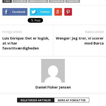
TAGS
1. FC KÖLN
MARCO HÖGER
SCHALKE 04
TRANSFER
Facebook
Twitter
Forrige artikel
Næste artikel
Luis Enrique: Det er logisk,
Wenger: Jeg tror, vi scorer
at vi har
mod Barca
favoritværdigheden
Daniel Fisker Jensen
RELATEREDE ARTIKLER
MERE AF FORFATTER