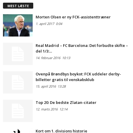
MEST LÆSTE
Morten Olsen er ny FCK-assistenttræner
1. april 2017
0:04
Real Madrid – FC Barcelona: Det forbudte skifte –
del 1/3:...
14. februar 2016
10:13
Ovenpå Brøndbys boykot: FCK uddeler derby-
billetter gratis til venskabsklub
15. april 2016
13:28
Top 20: De bedste Zlatan-citater
12. marts 2016
12:14
Kort om 1. divisions historie