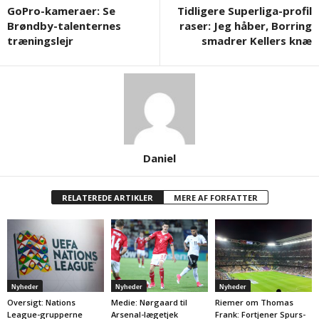
GoPro-kameraer: Se
Tidligere Superliga-profil
Brøndby-talenternes
raser: Jeg håber, Borring
træningslejr
smadrer Kellers knæ
Daniel
RELATEREDE ARTIKLER
MERE AF FORFATTER
Nyheder
Nyheder
Nyheder
Oversigt: Nations
Medie: Nørgaard til
Riemer om Thomas
League-grupperne
Arsenal-lægetjek
Frank: Fortjener Spurs-