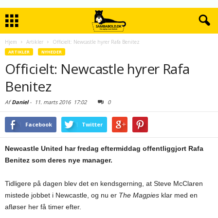
Hjem
Artikler
Officielt: Newcastle hyrer Rafa Benitez
ARTIKLER
NYHEDER
Officielt: Newcastle hyrer Rafa
Benitez
Af
Daniel
-
11. marts 2016
17:02
0
Facebook
Twitter
Newcastle United har fredag eftermiddag offentliggjort Rafa
Benitez som deres nye manager.
Tidligere på dagen blev det en kendsgerning, at Steve McClaren
mistede jobbet i Newcastle, og nu er
The Magpies
klar med en
afløser her få timer efter.