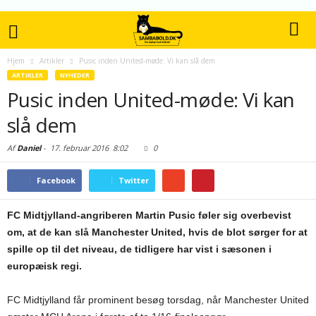
Hjem
Artikler
Pusic inden United-møde: Vi kan slå dem
ARTIKLER
NYHEDER
Pusic inden United-møde: Vi kan
slå dem
Af
Daniel
-
17. februar 2016
8:02
0
Facebook
Twitter
FC Midtjylland-angriberen Martin Pusic føler sig overbevist
om, at de kan slå Manchester United, hvis de blot sørger for at
spille op til det niveau, de tidligere har vist i sæsonen i
europæisk regi.
FC Midtjylland får prominent besøg torsdag, når Manchester United