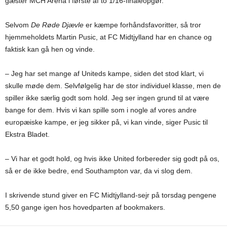
gæster MCH Arena i første af to 1/16-finaleopgør.
Selvom
De Røde Djævle
er kæmpe forhåndsfavoritter, så tror
hjemmeholdets Martin Pusic, at FC Midtjylland har en chance og
faktisk kan gå hen og vinde.
– Jeg har set mange af Uniteds kampe, siden det stod klart, vi
skulle møde dem. Selvfølgelig har de stor individuel klasse, men de
spiller ikke særlig godt som hold. Jeg ser ingen grund til at være
bange for dem. Hvis vi kan spille som i nogle af vores andre
europæiske kampe, er jeg sikker på, vi kan vinde, siger Pusic til
Ekstra Bladet.
– Vi har et godt hold, og hvis ikke United forbereder sig godt på os,
så er de ikke bedre, end Southampton var, da vi slog dem.
I skrivende stund giver en FC Midtjylland-sejr på torsdag pengene
5,50 gange igen hos hovedparten af bookmakers.