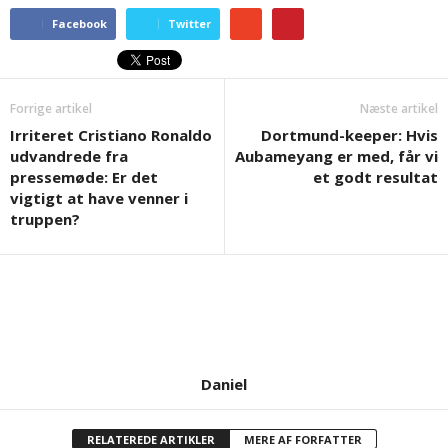
Facebook
Twitter
Forrige artikel
Næste artikel
Irriteret Cristiano Ronaldo
Dortmund-keeper: Hvis
udvandrede fra
Aubameyang er med, får vi
pressemøde: Er det
et godt resultat
vigtigt at have venner i
truppen?
Daniel
RELATEREDE ARTIKLER
MERE AF FORFATTER