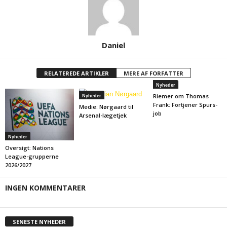
Daniel
RELATEREDE ARTIKLER
MERE AF FORFATTER
Nyheder
Riemer om Thomas
Nyheder
Frank: Fortjener Spurs-
Medie: Nørgaard til
job
Arsenal-lægetjek
Nyheder
Oversigt: Nations
League-grupperne
2026/2027
INGEN KOMMENTARER
SENESTE NYHEDER