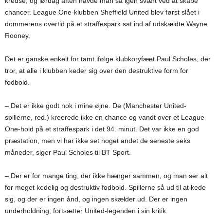
kredse, og lørdag aften havde man så igen svært ved at skabe
chancer. League One-klubben Sheffield United blev først slået i
dommerens overtid på et straffespark sat ind af udskældte Wayne
Rooney.
Det er ganske enkelt for tamt ifølge klubkoryfæet Paul Scholes, der
tror, at alle i klubben keder sig over den destruktive form for
fodbold.
– Det er ikke godt nok i mine øjne. De (Manchester United-
spillerne, red.) kreerede ikke en chance og vandt over et League
One-hold på et straffespark i det 94. minut. Det var ikke en god
præstation, men vi har ikke set noget andet de seneste seks
måneder, siger Paul Scholes til BT Sport.
– Der er for mange ting, der ikke hænger sammen, og man ser alt
for meget kedelig og destruktiv fodbold. Spillerne så ud til at kede
sig, og der er ingen ånd, og ingen skælder ud. Der er ingen
underholdning, fortsætter United-legenden i sin kritik.