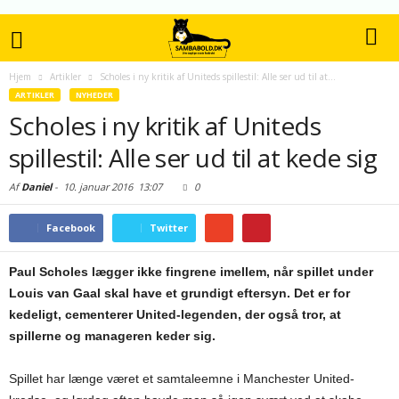
Hjem
Artikler
Scholes i ny kritik af Uniteds spillestil: Alle ser ud til at...
ARTIKLER
NYHEDER
Scholes i ny kritik af Uniteds
spillestil: Alle ser ud til at kede sig
Af
Daniel
-
10. januar 2016
13:07
0
Facebook
Twitter
Paul Scholes lægger ikke fingrene imellem, når spillet under
Louis van Gaal skal have et grundigt eftersyn. Det er for
kedeligt, cementerer United-legenden, der også tror, at
spillerne og manageren keder sig.
Spillet har længe været et samtaleemne i Manchester United-