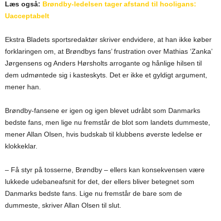
Læs også:
Brøndby-ledelsen tager afstand til hooligans:
Uacceptabelt
Ekstra Bladets sportsredaktør skriver endvidere, at han ikke køber
forklaringen om, at Brøndbys fans’ frustration over Mathias ‘Zanka’
Jørgensens og Anders Hørsholts arrogante og hånlige hilsen til
dem udmøntede sig i kasteskyts. Det er ikke et gyldigt argument,
mener han.
Brøndby-fansene er igen og igen blevet udråbt som Danmarks
bedste fans, men lige nu fremstår de blot som landets dummeste,
mener Allan Olsen, hvis budskab til klubbens øverste ledelse er
klokkeklar.
– Få styr på tosserne, Brøndby – ellers kan konsekvensen være
lukkede udebaneafsnit for det, der ellers bliver betegnet som
Danmarks bedste fans. Lige nu fremstår de bare som de
dummeste, skriver Allan Olsen til slut.