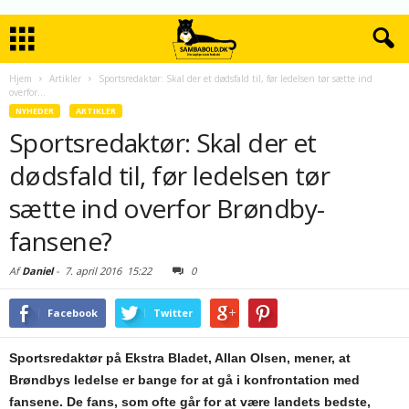
Hjem
Artikler
Sportsredaktør: Skal der et dødsfald til, før ledelsen tør sætte ind
overfor...
NYHEDER
ARTIKLER
Sportsredaktør: Skal der et
dødsfald til, før ledelsen tør
sætte ind overfor Brøndby-
fansene?
Af
Daniel
-
7. april 2016
15:22
0
Facebook
Twitter
Sportsredaktør på Ekstra Bladet, Allan Olsen, mener, at
Brøndbys ledelse er bange for at gå i konfrontation med
fansene. De fans, som ofte går for at være landets bedste,