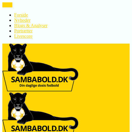
LUK
Forside
Nyheder
Blogs & Analyser
Portrætter
Livescore