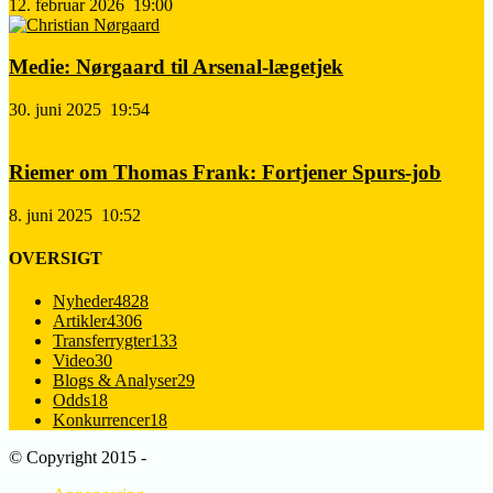
12. februar 2026
19:00
Medie: Nørgaard til Arsenal-lægetjek
30. juni 2025
19:54
Riemer om Thomas Frank: Fortjener Spurs-job
8. juni 2025
10:52
OVERSIGT
Nyheder
4828
Artikler
4306
Transferrygter
133
Video
30
Blogs & Analyser
29
Odds
18
Konkurrencer
18
© Copyright 2015 -