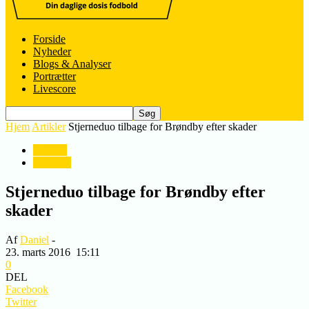
Forside
Nyheder
Blogs & Analyser
Portrætter
Livescore
Hjem
Artikler
Stjerneduo tilbage for Brøndby efter skader
Artikler
Nyheder
Stjerneduo tilbage for Brøndby efter
skader
Af
Daniel
-
23. marts 2016
15:11
0
DEL
Facebook
Twitter