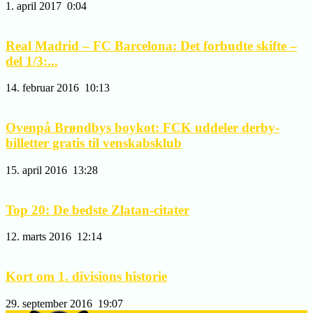
1. april 2017
0:04
Real Madrid – FC Barcelona: Det forbudte skifte –
del 1/3:...
14. februar 2016
10:13
Ovenpå Brøndbys boykot: FCK uddeler derby-
billetter gratis til venskabsklub
15. april 2016
13:28
Top 20: De bedste Zlatan-citater
12. marts 2016
12:14
Kort om 1. divisions historie
29. september 2016
19:07