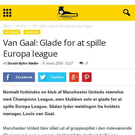
Hjem
Artikler
Van Gaal: Glade for at spille Europa league
ARTIKLER
NYHEDER
Van Gaal: Glade for at spille
Europa league
Af
Daniel Bylov Møller
-
9. marts 2016
12:57
0
Facebook
Twitter
Normalt forbindes en klub af Manchester Uniteds størrelse
med Champions League, men klubben selv er glade for at
spille Europa League. Sådan lyder meldingen fra holdets
manager, Louis van Gaal.
Manchester United blev slået ud af gruppespillet i den indeværende