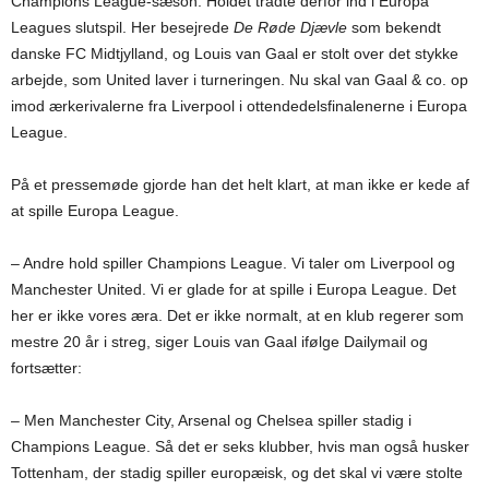
Champions League-sæson. Holdet trådte derfor ind i Europa
Leagues slutspil. Her besejrede
De Røde Djævle
som bekendt
danske FC Midtjylland, og Louis van Gaal er stolt over det stykke
arbejde, som United laver i turneringen. Nu skal van Gaal & co. op
imod ærkerivalerne fra Liverpool i ottendedelsfinalenerne i Europa
League.
På et pressemøde gjorde han det helt klart, at man ikke er kede af
at spille Europa League.
– Andre hold spiller Champions League. Vi taler om Liverpool og
Manchester United. Vi er glade for at spille i Europa League. Det
her er ikke vores æra. Det er ikke normalt, at en klub regerer som
mestre 20 år i streg, siger Louis van Gaal ifølge Dailymail og
fortsætter:
– Men Manchester City, Arsenal og Chelsea spiller stadig i
Champions League. Så det er seks klubber, hvis man også husker
Tottenham, der stadig spiller europæisk, og det skal vi være stolte