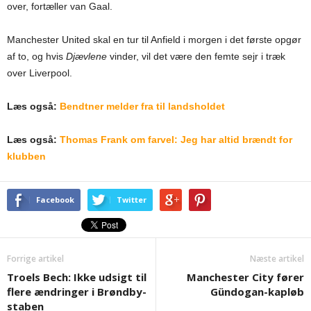
over, fortæller van Gaal.
Manchester United skal en tur til Anfield i morgen i det første opgør
af to, og hvis
Djævlene
vinder, vil det være den femte sejr i træk
over Liverpool.
Læs også:
Bendtner melder fra til landsholdet
Læs også:
Thomas Frank om farvel: Jeg har altid brændt for
klubben
Facebook
Twitter
Forrige artikel
Næste artikel
Troels Bech: Ikke udsigt til
Manchester City fører
flere ændringer i Brøndby-
Gündogan-kapløb
staben