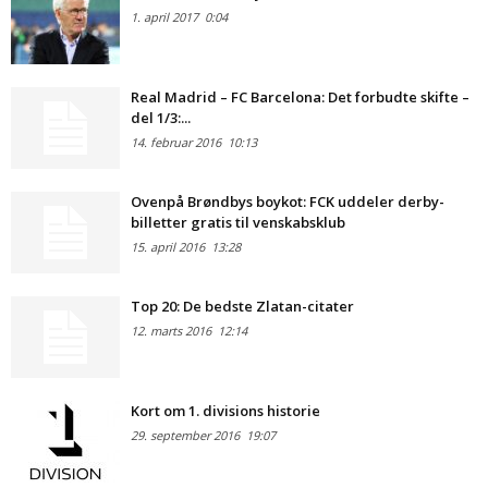
1. april 2017
0:04
Real Madrid – FC Barcelona: Det forbudte skifte –
del 1/3:...
14. februar 2016
10:13
Ovenpå Brøndbys boykot: FCK uddeler derby-
billetter gratis til venskabsklub
15. april 2016
13:28
Top 20: De bedste Zlatan-citater
12. marts 2016
12:14
Kort om 1. divisions historie
29. september 2016
19:07