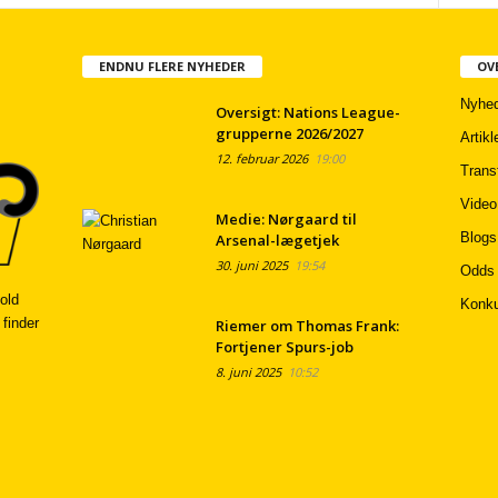
ENDNU FLERE NYHEDER
OV
Nyhed
Oversigt: Nations League-
grupperne 2026/2027
Artikl
12. februar 2026
19:00
Trans
Video
Medie: Nørgaard til
Blogs
Arsenal-lægetjek
30. juni 2025
19:54
Odds
old
Konku
 finder
Riemer om Thomas Frank:
Fortjener Spurs-job
8. juni 2025
10:52