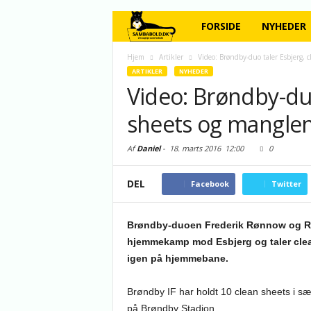
FORSIDE
NYHEDER
Hjem
Artikler
Video: Brøndby-duo taler Esbjerg, 
ARTIKLER
NYHEDER
Video: Brøndby-duo
sheets og mangle
Af
Daniel
-
18. marts 2016
12:00
0
DEL
Facebook
Twitter
Brøndby-duoen Frederik Rønnow og Riz
hjemmekamp mod Esbjerg og taler clea
igen på hjemmebane.
Brøndby IF har holdt 10 clean sheets i sæ
på Brøndby Stadion.