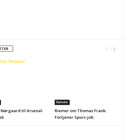
TTER
Nyheder
 Nørgaard til Arsenal-
Riemer om Thomas Frank:
ek
Fortjener Spurs-job