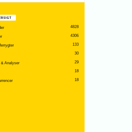
ERSIGT
4828
er
4306
er
133
ferrygter
30
29
 & Analyser
18
18
rrencer