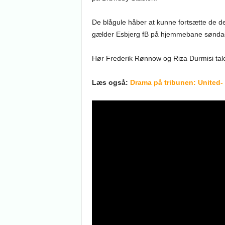
De blågule håber at kunne fortsætte de def
gælder Esbjerg fB på hjemmebane søndag
Hør Frederik Rønnow og Riza Durmisi tal
Læs også:
Drama på tribunen: United- 