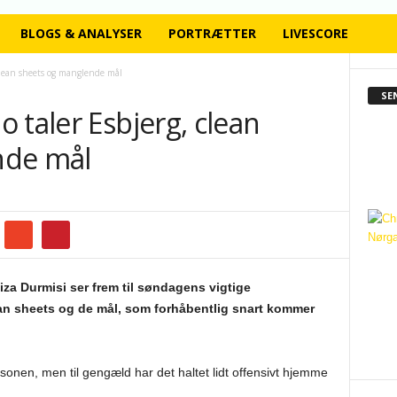
BLOGS & ANALYSER
PORTRÆTTER
LIVESCORE
clean sheets og manglende mål
SE
 taler Esbjerg, clean
nde mål
a Durmisi ser frem til søndagens vigtige
n sheets og de mål, som forhåbentlig snart kommer
sonen, men til gengæld har det haltet lidt offensivt hjemme