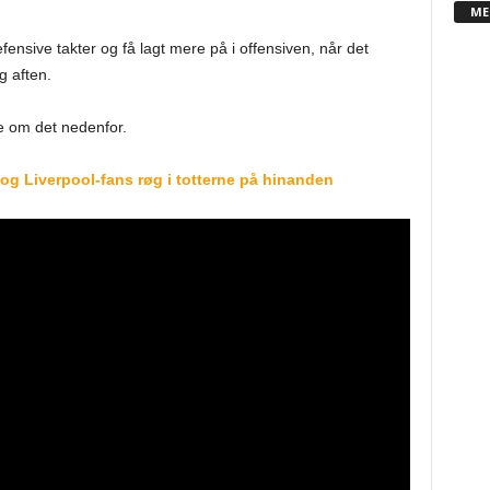
ME
ensive takter og få lagt mere på i offensiven, når det
 aften.
e om det nedenfor.
og Liverpool-fans røg i totterne på hinanden