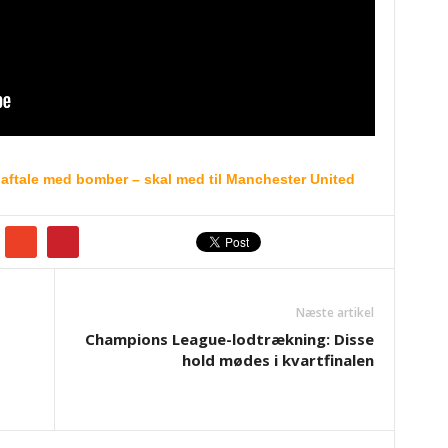
 aftale med bomber – skal med til Manchester United
Næste artikel
Champions League-lodtrækning: Disse
hold mødes i kvartfinalen