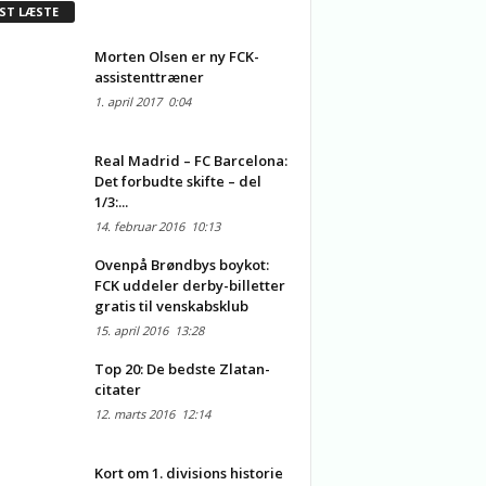
ST LÆSTE
Morten Olsen er ny FCK-
assistenttræner
1. april 2017
0:04
Real Madrid – FC Barcelona:
Det forbudte skifte – del
1/3:...
14. februar 2016
10:13
Ovenpå Brøndbys boykot:
FCK uddeler derby-billetter
gratis til venskabsklub
15. april 2016
13:28
Top 20: De bedste Zlatan-
citater
12. marts 2016
12:14
Kort om 1. divisions historie